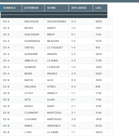
DOMICILE
EXTERIEUR
SCORE
AFFLUENCE
LIEU
D2-A
MULHOUSE
VALENCIENNES
0-3
6000
D2-A
ROUEN
NANCY
1-0
2507
D2-A
GUEUGNON
BREST
0-1
2102
D2-A
DUNKERQUE
BEAUVAIS
1-0
1078
D2-A
CRETEIL
LE TOUQUET
1-0
916
D2-A
GUINGAMP
ANGERS
2-2
2679
D2-A
ABBEVILLE
LE MANS
2-2
2159
D2-A
QUIMPER
LA ROCHE
1-0
3300
D2-A
REIMS
RENNES
2-0
5000
D2-B
BASTIA
ALES
0-0
3500
D2-B
ORLEANS
ISTRES
0-0
808
D2-B
LE PUY
ANNECY
1-1
1735
D2-B
SETE
DIJON
0-1
1700
D2-B
RODEZ
NIORT
2-1
3787
D2-B
CLERMONT
MONTCEAU
2-1
3144
D2-B
LOUHANS
MARTIGUES
3-0
1928
D2-B
NIMES
GRENOBLE
1-0
6228
D2-B
LYON
LE HAVRE
1-1
16412