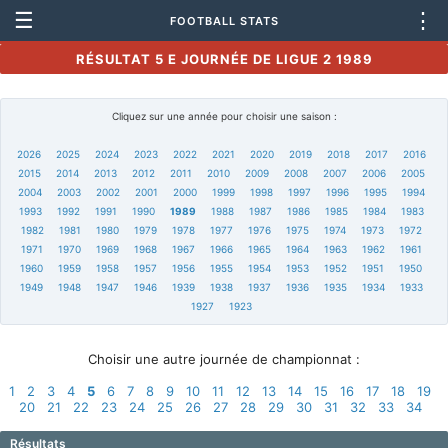
☰
⋮
FOOTBALL STATS
RÉSULTAT 5 E JOURNÉE DE LIGUE 2 1989
Cliquez sur une année pour choisir une saison :
2026
2025
2024
2023
2022
2021
2020
2019
2018
2017
2016
2015
2014
2013
2012
2011
2010
2009
2008
2007
2006
2005
2004
2003
2002
2001
2000
1999
1998
1997
1996
1995
1994
1993
1992
1991
1990
1989
1988
1987
1986
1985
1984
1983
1982
1981
1980
1979
1978
1977
1976
1975
1974
1973
1972
1971
1970
1969
1968
1967
1966
1965
1964
1963
1962
1961
1960
1959
1958
1957
1956
1955
1954
1953
1952
1951
1950
1949
1948
1947
1946
1939
1938
1937
1936
1935
1934
1933
1927
1923
Choisir une autre journée de championnat :
1
2
3
4
5
6
7
8
9
10
11
12
13
14
15
16
17
18
19
20
21
22
23
24
25
26
27
28
29
30
31
32
33
34
Résultats