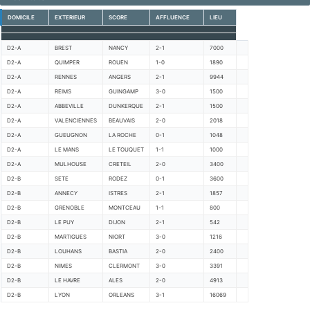
DOMICILE
EXTERIEUR
SCORE
AFFLUENCE
LIEU
D2-A
BREST
NANCY
2-1
7000
D2-A
QUIMPER
ROUEN
1-0
1890
D2-A
RENNES
ANGERS
2-1
9944
D2-A
REIMS
GUINGAMP
3-0
1500
D2-A
ABBEVILLE
DUNKERQUE
2-1
1500
D2-A
VALENCIENNES
BEAUVAIS
2-0
2018
D2-A
GUEUGNON
LA ROCHE
0-1
1048
D2-A
LE MANS
LE TOUQUET
1-1
1000
D2-A
MULHOUSE
CRETEIL
2-0
3400
D2-B
SETE
RODEZ
0-1
3600
D2-B
ANNECY
ISTRES
2-1
1857
D2-B
GRENOBLE
MONTCEAU
1-1
800
D2-B
LE PUY
DIJON
2-1
542
D2-B
MARTIGUES
NIORT
3-0
1216
D2-B
LOUHANS
BASTIA
2-0
2400
D2-B
NIMES
CLERMONT
3-0
3391
D2-B
LE HAVRE
ALES
2-0
4913
D2-B
LYON
ORLEANS
3-1
16069