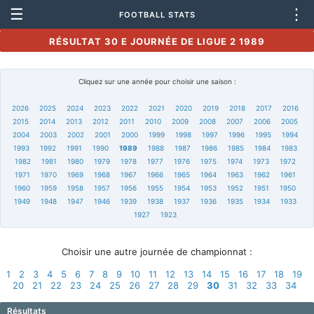
☰
⋮
FOOTBALL STATS
RÉSULTAT 30 E JOURNÉE DE LIGUE 2 1989
Cliquez sur une année pour choisir une saison :
2026
2025
2024
2023
2022
2021
2020
2019
2018
2017
2016
2015
2014
2013
2012
2011
2010
2009
2008
2007
2006
2005
2004
2003
2002
2001
2000
1999
1998
1997
1996
1995
1994
1993
1992
1991
1990
1989
1988
1987
1986
1985
1984
1983
1982
1981
1980
1979
1978
1977
1976
1975
1974
1973
1972
1971
1970
1969
1968
1967
1966
1965
1964
1963
1962
1961
1960
1959
1958
1957
1956
1955
1954
1953
1952
1951
1950
1949
1948
1947
1946
1939
1938
1937
1936
1935
1934
1933
1927
1923
Choisir une autre journée de championnat :
1
2
3
4
5
6
7
8
9
10
11
12
13
14
15
16
17
18
19
20
21
22
23
24
25
26
27
28
29
30
31
32
33
34
Résultats