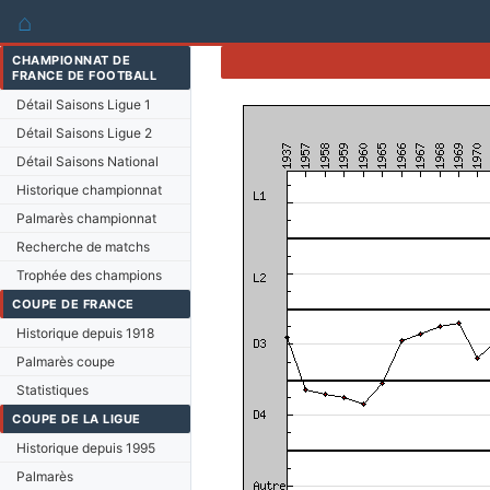
⌂
CHAMPIONNAT DE
FRANCE DE FOOTBALL
Détail Saisons Ligue 1
Détail Saisons Ligue 2
Détail Saisons National
Historique championnat
Palmarès championnat
Recherche de matchs
Trophée des champions
COUPE DE FRANCE
Historique depuis 1918
Palmarès coupe
Statistiques
COUPE DE LA LIGUE
Historique depuis 1995
Palmarès