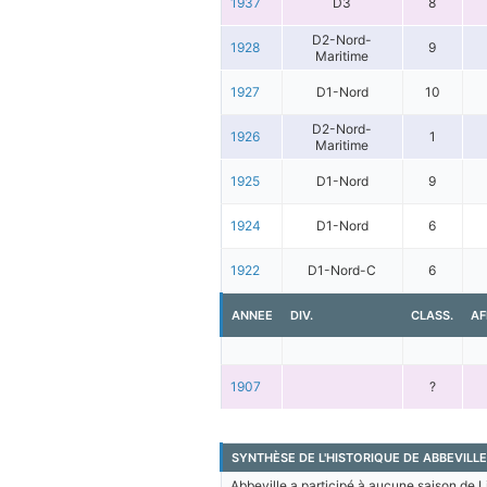
1937
D3
8
D2-Nord-
1928
9
Maritime
1927
D1-Nord
10
D2-Nord-
1926
1
Maritime
1925
D1-Nord
9
1924
D1-Nord
6
1922
D1-Nord-C
6
ANNEE
DIV.
CLASS.
AF
1907
?
SYNTHÈSE DE L'HISTORIQUE DE ABBEVILLE
Abbeville a participé à aucune saison de L