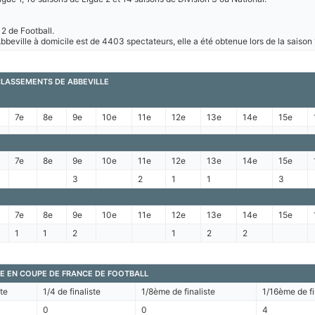
 2 de Football.
beville à domicile est de 4403 spectateurs, elle a été obtenue lors de la saison
CLASSEMENTS DE ABBEVILLE
7e
8e
9e
10e
11e
12e
13e
14e
15e
7e
8e
9e
10e
11e
12e
13e
14e
15e
3
2
1
1
3
7e
8e
9e
10e
11e
12e
13e
14e
15e
1
1
2
1
2
2
E EN COUPE DE FRANCE DE FOOTBALL
ste
1/4 de finaliste
1/8ème de finaliste
1/16ème de fi
0
0
4