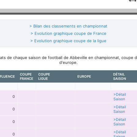
> Bilan des classements en championnat
> Evolution graphique coupe de France
> Evolution graphique coupe de la ligue
ltats de chaque saison de football de Abbeville en championnat, coupe 
d'europe.
COUPE
COUPE
DÉTAIL
FLUENCE
EUROPE
FRANCE
LIGUE
SAISON
>Détail
0
Saison
>Détail
0
Saison
>Détail
0
Saison
>Détail
0
Saison