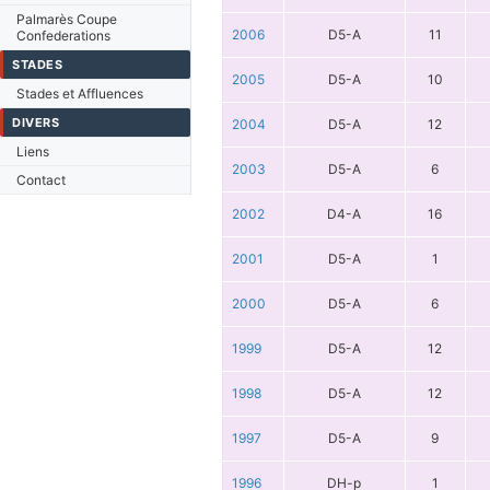
Palmarès Coupe
2006
D5-A
11
Confederations
STADES
2005
D5-A
10
Stades et Affluences
DIVERS
2004
D5-A
12
Liens
2003
D5-A
6
Contact
2002
D4-A
16
2001
D5-A
1
2000
D5-A
6
1999
D5-A
12
1998
D5-A
12
1997
D5-A
9
1996
DH-p
1