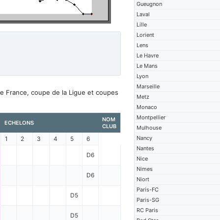
Gueugnon
Laval
Lille
Lorient
Lens
Le Havre
Le Mans
Lyon
Marseille
de France, coupe de la Ligue et coupes
Metz
Monaco
Montpellier
NOM
ECHELONS
CLUB
Mulhouse
Nancy
1
2
3
4
5
6
Nantes
D6
Nice
Nimes
D6
Niort
Paris-FC
D5
Paris-SG
RC Paris
D5