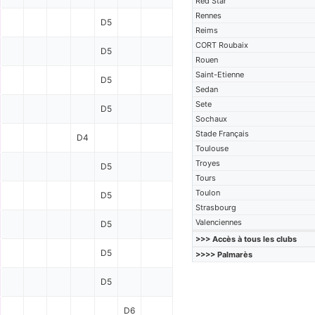
Red Star
Rennes
D5
Reims
CORT Roubaix
D5
Rouen
Saint-Etienne
D5
Sedan
Sete
D5
Sochaux
Stade Français
D4
Toulouse
Troyes
D5
Tours
Toulon
D5
Strasbourg
Valenciennes
D5
>>> Accès à tous les clubs
D5
>>>> Palmarès
D5
D6