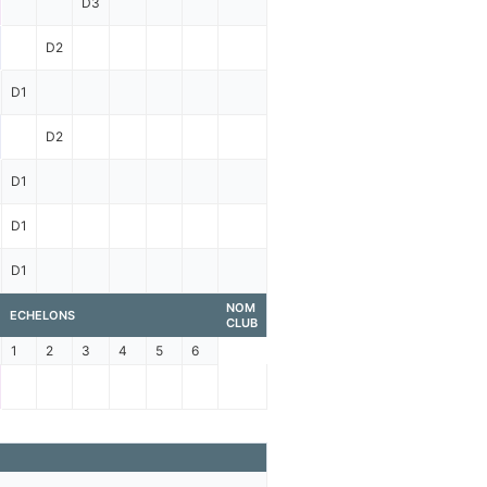
D3
D2
D1
D2
D1
D1
D1
NOM
ECHELONS
CLUB
1
2
3
4
5
6