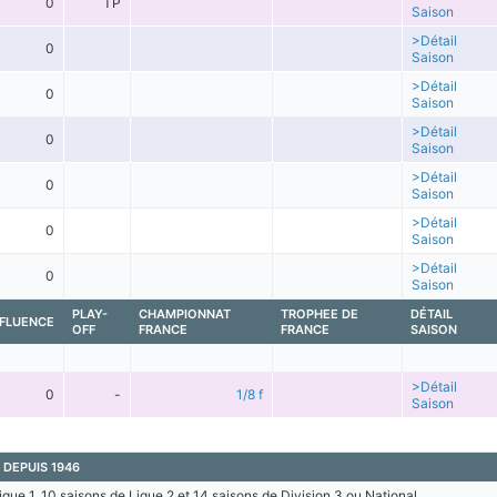
0
TP
Saison
>Détail
0
Saison
>Détail
0
Saison
>Détail
0
Saison
>Détail
0
Saison
>Détail
0
Saison
>Détail
0
Saison
PLAY-
CHAMPIONNAT
TROPHEE DE
DÉTAIL
FLUENCE
OFF
FRANCE
FRANCE
SAISON
>Détail
0
-
1/8 f
Saison
 DEPUIS 1946
igue 1, 10 saisons de Ligue 2 et 14 saisons de Division 3 ou National.