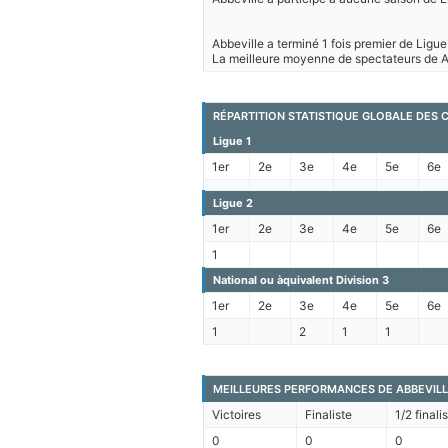
Abbeville a terminé 1 fois premier de Ligue
La meilleure moyenne de spectateurs de Ab
RÉPARTITION STATISTIQUE GLOBALE DES 
Ligue 1
1er
2e
3e
4e
5e
6e
Ligue 2
1er
2e
3e
4e
5e
6e
1
National ou àquivalent Division 3
1er
2e
3e
4e
5e
6e
1
2
1
1
MEILLEURES PERFORMANCES DE ABBEVILL
Victoires
Finaliste
1/2 finali
0
0
0