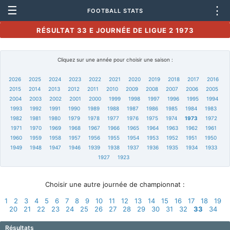
☰
⋮
FOOTBALL STATS
RÉSULTAT 33 E JOURNÉE DE LIGUE 2 1973
Cliquez sur une année pour choisir une saison :
2026
2025
2024
2023
2022
2021
2020
2019
2018
2017
2016
2015
2014
2013
2012
2011
2010
2009
2008
2007
2006
2005
2004
2003
2002
2001
2000
1999
1998
1997
1996
1995
1994
1993
1992
1991
1990
1989
1988
1987
1986
1985
1984
1983
1982
1981
1980
1979
1978
1977
1976
1975
1974
1973
1972
1971
1970
1969
1968
1967
1966
1965
1964
1963
1962
1961
1960
1959
1958
1957
1956
1955
1954
1953
1952
1951
1950
1949
1948
1947
1946
1939
1938
1937
1936
1935
1934
1933
1927
1923
Choisir une autre journée de championnat :
1
2
3
4
5
6
7
8
9
10
11
12
13
14
15
16
17
18
19
20
21
22
23
24
25
26
27
28
29
30
31
32
33
34
Résultats