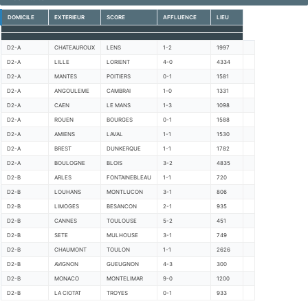
DOMICILE
EXTERIEUR
SCORE
AFFLUENCE
LIEU
D2-A
CHATEAUROUX
LENS
1-2
1997
D2-A
LILLE
LORIENT
4-0
4334
D2-A
MANTES
POITIERS
0-1
1581
D2-A
ANGOULEME
CAMBRAI
1-0
1331
D2-A
CAEN
LE MANS
1-3
1098
D2-A
ROUEN
BOURGES
0-1
1588
D2-A
AMIENS
LAVAL
1-1
1530
D2-A
BREST
DUNKERQUE
1-1
1782
D2-A
BOULOGNE
BLOIS
3-2
4835
D2-B
ARLES
FONTAINEBLEAU
1-1
720
D2-B
LOUHANS
MONTLUCON
3-1
806
D2-B
LIMOGES
BESANCON
2-1
935
D2-B
CANNES
TOULOUSE
5-2
451
D2-B
SETE
MULHOUSE
3-1
749
D2-B
CHAUMONT
TOULON
1-1
2626
D2-B
AVIGNON
GUEUGNON
4-3
300
D2-B
MONACO
MONTELIMAR
9-0
1200
D2-B
LA CIOTAT
TROYES
0-1
933