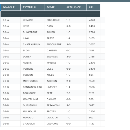
DOMICILE
EXTERIEUR
SCORE
AFFLUENCE
LIEU
D2-A
LE MANS
BOULOGNE
1-0
4378
D2-A
LENS
CAEN
5-0
2405
D2-A
DUNKERQUE
ROUEN
1-0
2768
D2-A
LAVAL
BREST
1-1
3105
D2-A
CHATEAUROUX
ANGOULEME
3-0
2007
D2-A
BLOIS
CAMBRAI
0-2
1511
D2-A
LORIENT
BOURGES
3-0
2156
D2-A
AMIENS
MANTES
1-2
2270
D2-A
POITIERS
LILLE
0-0
3479
D2-B
TOULON
ARLES
1-0
564
D2-B
MONTLUCON
AVIGNON
2-0
1559
D2-B
FONTAINEBLEAU
LIMOGES
1-1
1568
D2-B
TOULOUSE
SETE
2-1
1123
D2-B
MONTELIMAR
CANNES
0-0
700
D2-B
GUEUGNON
BESANCON
5-1
1677
D2-B
MULHOUSE
TROYES
1-0
2200
D2-B
MONACO
LA CIOTAT
1-0
902
D2-B
CHAUMONT
LOUHANS
0-0
1120