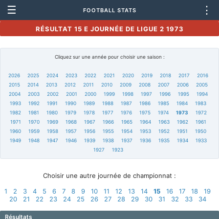
☰
⋮
FOOTBALL STATS
RÉSULTAT 15 E JOURNÉE DE LIGUE 2 1973
Cliquez sur une année pour choisir une saison :
2026
2025
2024
2023
2022
2021
2020
2019
2018
2017
2016
2015
2014
2013
2012
2011
2010
2009
2008
2007
2006
2005
2004
2003
2002
2001
2000
1999
1998
1997
1996
1995
1994
1993
1992
1991
1990
1989
1988
1987
1986
1985
1984
1983
1982
1981
1980
1979
1978
1977
1976
1975
1974
1973
1972
1971
1970
1969
1968
1967
1966
1965
1964
1963
1962
1961
1960
1959
1958
1957
1956
1955
1954
1953
1952
1951
1950
1949
1948
1947
1946
1939
1938
1937
1936
1935
1934
1933
1927
1923
Choisir une autre journée de championnat :
1
2
3
4
5
6
7
8
9
10
11
12
13
14
15
16
17
18
19
20
21
22
23
24
25
26
27
28
29
30
31
32
33
34
Résultats