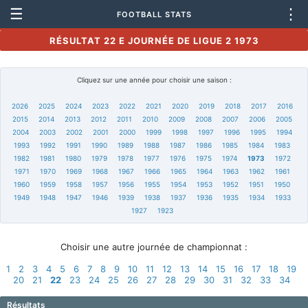
☰
⋮
FOOTBALL STATS
RÉSULTAT 22 E JOURNÉE DE LIGUE 2 1973
Cliquez sur une année pour choisir une saison :
2026
2025
2024
2023
2022
2021
2020
2019
2018
2017
2016
2015
2014
2013
2012
2011
2010
2009
2008
2007
2006
2005
2004
2003
2002
2001
2000
1999
1998
1997
1996
1995
1994
1993
1992
1991
1990
1989
1988
1987
1986
1985
1984
1983
1982
1981
1980
1979
1978
1977
1976
1975
1974
1973
1972
1971
1970
1969
1968
1967
1966
1965
1964
1963
1962
1961
1960
1959
1958
1957
1956
1955
1954
1953
1952
1951
1950
1949
1948
1947
1946
1939
1938
1937
1936
1935
1934
1933
1927
1923
Choisir une autre journée de championnat :
1
2
3
4
5
6
7
8
9
10
11
12
13
14
15
16
17
18
19
20
21
22
23
24
25
26
27
28
29
30
31
32
33
34
Résultats