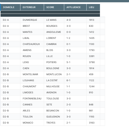
DOMICILE
EXTERIEUR
SCORE
AFFLUENCE
LIEU
D2-A
DUNKERQUE
LE MANS
4-0
1913
D2-A
BREST
BOURGES
3-0
630
D2-A
MANTES
ANGOULEME
0-0
1412
D2-A
LAVAL
LORIENT
1-2
1435
D2-A
CHATEAUROUX
CAMBRAI
0-1
1100
D2-A
AMIENS
BLOIS
3-0
1793
D2-A
ROUEN
LILLE
1-0
3391
D2-A
LENS
POITIERS
5-1
3790
D2-A
CAEN
BOULOGNE
3-0
1914
D2-B
MONTELIMAR
MONTLUCON
2-1
459
D2-B
LOUHANS
LA CIOTAT
6-1
1122
D2-B
CHAUMONT
MULHOUSE
1-1
1244
D2-B
LIMOGES
AVIGNON
1-0
910
D2-B
FONTAINEBLEAU
TOULOUSE
3-0
D2-B
CANNES
SETE
2-0
848
D2-B
ARLES
BESANCON
1-0
981
D2-B
TOULON
GUEUGNON
3-0
1193
D2-B
MONACO
TROYES
2-1
3163