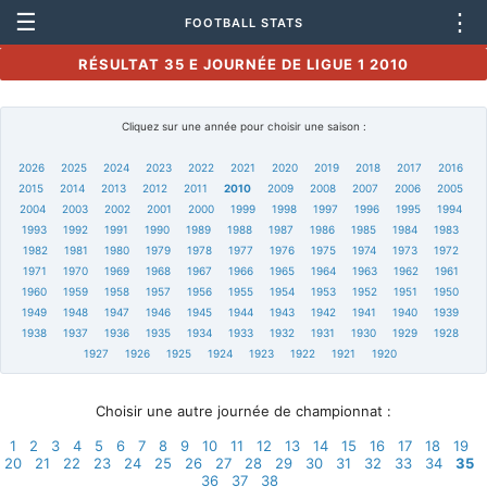
☰
⋮
FOOTBALL STATS
RÉSULTAT 35 E JOURNÉE DE LIGUE 1 2010
Cliquez sur une année pour choisir une saison :
2026
2025
2024
2023
2022
2021
2020
2019
2018
2017
2016
2015
2014
2013
2012
2011
2010
2009
2008
2007
2006
2005
2004
2003
2002
2001
2000
1999
1998
1997
1996
1995
1994
1993
1992
1991
1990
1989
1988
1987
1986
1985
1984
1983
1982
1981
1980
1979
1978
1977
1976
1975
1974
1973
1972
1971
1970
1969
1968
1967
1966
1965
1964
1963
1962
1961
1960
1959
1958
1957
1956
1955
1954
1953
1952
1951
1950
1949
1948
1947
1946
1945
1944
1943
1942
1941
1940
1939
1938
1937
1936
1935
1934
1933
1932
1931
1930
1929
1928
1927
1926
1925
1924
1923
1922
1921
1920
Choisir une autre journée de championnat :
1
2
3
4
5
6
7
8
9
10
11
12
13
14
15
16
17
18
19
20
21
22
23
24
25
26
27
28
29
30
31
32
33
34
35
36
37
38