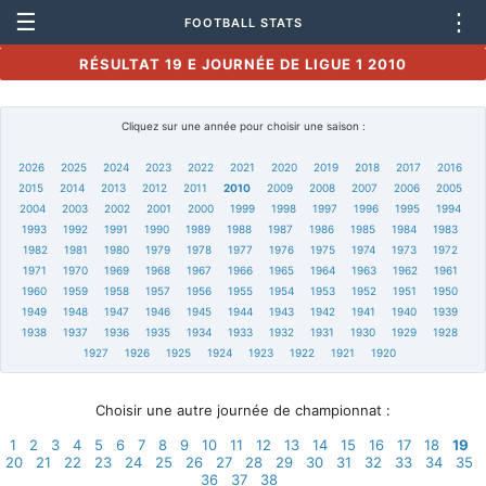
☰
⋮
FOOTBALL STATS
RÉSULTAT 19 E JOURNÉE DE LIGUE 1 2010
Cliquez sur une année pour choisir une saison :
2026
2025
2024
2023
2022
2021
2020
2019
2018
2017
2016
2015
2014
2013
2012
2011
2010
2009
2008
2007
2006
2005
2004
2003
2002
2001
2000
1999
1998
1997
1996
1995
1994
1993
1992
1991
1990
1989
1988
1987
1986
1985
1984
1983
1982
1981
1980
1979
1978
1977
1976
1975
1974
1973
1972
1971
1970
1969
1968
1967
1966
1965
1964
1963
1962
1961
1960
1959
1958
1957
1956
1955
1954
1953
1952
1951
1950
1949
1948
1947
1946
1945
1944
1943
1942
1941
1940
1939
1938
1937
1936
1935
1934
1933
1932
1931
1930
1929
1928
1927
1926
1925
1924
1923
1922
1921
1920
Choisir une autre journée de championnat :
1
2
3
4
5
6
7
8
9
10
11
12
13
14
15
16
17
18
19
20
21
22
23
24
25
26
27
28
29
30
31
32
33
34
35
36
37
38