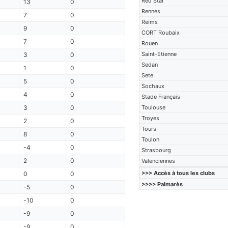
Red Star
13
0
Rennes
7
0
Reims
9
0
CORT Roubaix
7
0
Rouen
Saint-Etienne
3
0
Sedan
1
0
Sete
5
0
Sochaux
4
0
Stade Français
3
0
Toulouse
Troyes
2
0
Tours
8
0
Toulon
-4
0
Strasbourg
2
0
Valenciennes
>>> Accès à tous les clubs
0
0
>>>> Palmarès
-5
0
-10
0
-9
0
-9
0