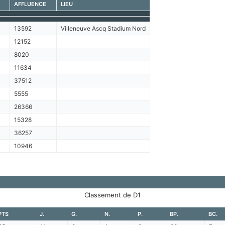
AFFLUENCE
LIEU
13592
Villeneuve Ascq Stadium Nord
12152
8020
11634
37512
5555
26366
15328
36257
10946
Classement de D1
PTS
J.
G.
N.
P.
BP.
BC.