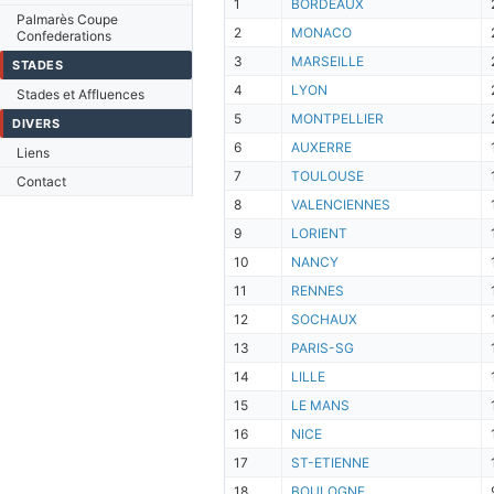
1
BORDEAUX
Palmarès Coupe
2
MONACO
Confederations
3
MARSEILLE
STADES
4
LYON
Stades et Affluences
5
MONTPELLIER
DIVERS
6
AUXERRE
Liens
7
TOULOUSE
Contact
8
VALENCIENNES
9
LORIENT
10
NANCY
11
RENNES
12
SOCHAUX
13
PARIS-SG
14
LILLE
15
LE MANS
16
NICE
17
ST-ETIENNE
18
BOULOGNE