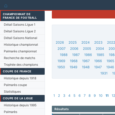
⌂
CHAMPIONNAT DE
FRANCE DE FOOTBALL
Détail Saisons Ligue 1
Détail Saisons Ligue 2
Détail Saisons National
2026
2025
2024
2023
202
Historique championnat
2007
2006
2005
2004
200
Palmarès championnat
1988
1987
1986
1985
198
Recherche de matchs
1969
1968
1967
1966
1965
Trophée des champions
1950
1949
1948
1947
1946
COUPE DE FRANCE
1931
1
Historique depuis 1918
Palmarès coupe
Statistiques
1
2
3
4
5
6
7
8
9
10
11
1
COUPE DE LA LIGUE
Historique depuis 1995
Résultats
Palmarès