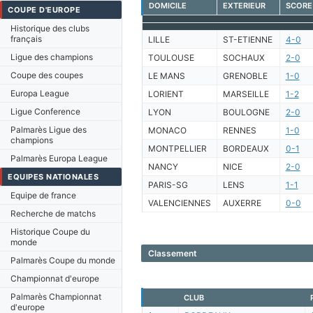
DOMICILE
EXTERIEUR
SCORE
COUPE D'EUROPE
Historique des clubs
français
LILLE
ST-ETIENNE
4-0
Ligue des champions
TOULOUSE
SOCHAUX
2-0
Coupe des coupes
LE MANS
GRENOBLE
1-0
Europa League
LORIENT
MARSEILLE
1-2
Ligue Conference
LYON
BOULOGNE
2-0
Palmarès Ligue des
MONACO
RENNES
1-0
champions
MONTPELLIER
BORDEAUX
0-1
Palmarès Europa League
NANCY
NICE
2-0
EQUIPES NATIONALES
PARIS-SG
LENS
1-1
Equipe de france
VALENCIENNES
AUXERRE
0-0
Recherche de matchs
Historique Coupe du
monde
Classement
Palmarès Coupe du monde
Championnat d'europe
Palmarès Championnat
CLUB
d'europe