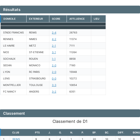
Résultats
DOMICILE
EXTERIEUR
SCORE
AFFLUENCE
LIEU
STADE FRANCAIS
REIMS
2-4
26763
RENNES
NIMES
4-2
11374
LE HAVRE
METZ
2-1
7111
NICE
ST-ETIENNE
3-1
11264
SOCHAUX
ROUEN
1-1
8858
SEDAN
MONACO
2-0
7160
LYON
RC PARIS
2-0
15948
LENS
STRASBOURG
0-0
10272
MONTPELLIER
TOULOUSE
3-3
10854
FC NANCY
ANGERS
3-2
6351
Classement
Classement de D1
CLUB
PTS
J.
G.
N.
P.
BP.
BC.
DIFF.
BONU
1
REIMS
9
6
4
1
1
20
10
10
0