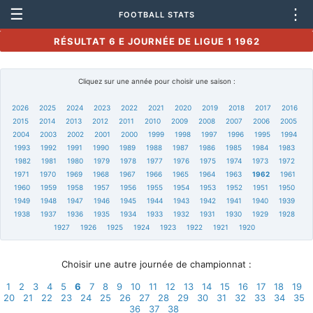
☰
⋮
FOOTBALL STATS
RÉSULTAT 6 E JOURNÉE DE LIGUE 1 1962
Cliquez sur une année pour choisir une saison :
2026
2025
2024
2023
2022
2021
2020
2019
2018
2017
2016
2015
2014
2013
2012
2011
2010
2009
2008
2007
2006
2005
2004
2003
2002
2001
2000
1999
1998
1997
1996
1995
1994
1993
1992
1991
1990
1989
1988
1987
1986
1985
1984
1983
1982
1981
1980
1979
1978
1977
1976
1975
1974
1973
1972
1971
1970
1969
1968
1967
1966
1965
1964
1963
1962
1961
1960
1959
1958
1957
1956
1955
1954
1953
1952
1951
1950
1949
1948
1947
1946
1945
1944
1943
1942
1941
1940
1939
1938
1937
1936
1935
1934
1933
1932
1931
1930
1929
1928
1927
1926
1925
1924
1923
1922
1921
1920
Choisir une autre journée de championnat :
1
2
3
4
5
6
7
8
9
10
11
12
13
14
15
16
17
18
19
20
21
22
23
24
25
26
27
28
29
30
31
32
33
34
35
36
37
38