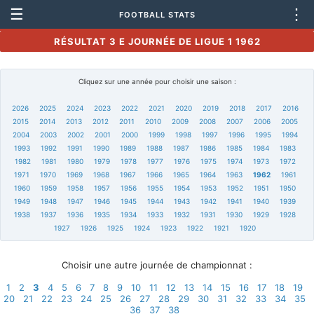
☰
⋮
FOOTBALL STATS
RÉSULTAT 3 E JOURNÉE DE LIGUE 1 1962
Cliquez sur une année pour choisir une saison :
2026
2025
2024
2023
2022
2021
2020
2019
2018
2017
2016
2015
2014
2013
2012
2011
2010
2009
2008
2007
2006
2005
2004
2003
2002
2001
2000
1999
1998
1997
1996
1995
1994
1993
1992
1991
1990
1989
1988
1987
1986
1985
1984
1983
1982
1981
1980
1979
1978
1977
1976
1975
1974
1973
1972
1971
1970
1969
1968
1967
1966
1965
1964
1963
1962
1961
1960
1959
1958
1957
1956
1955
1954
1953
1952
1951
1950
1949
1948
1947
1946
1945
1944
1943
1942
1941
1940
1939
1938
1937
1936
1935
1934
1933
1932
1931
1930
1929
1928
1927
1926
1925
1924
1923
1922
1921
1920
Choisir une autre journée de championnat :
1
2
3
4
5
6
7
8
9
10
11
12
13
14
15
16
17
18
19
20
21
22
23
24
25
26
27
28
29
30
31
32
33
34
35
36
37
38