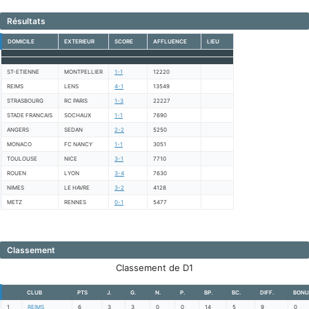
Résultats
DOMICILE
EXTERIEUR
SCORE
AFFLUENCE
LIEU
ST-ETIENNE
MONTPELLIER
1-1
12220
REIMS
LENS
4-1
13549
STRASBOURG
RC PARIS
1-3
22227
STADE FRANCAIS
SOCHAUX
1-1
7690
ANGERS
SEDAN
2-2
5250
MONACO
FC NANCY
1-1
3051
TOULOUSE
NICE
3-1
7710
ROUEN
LYON
3-4
7630
NIMES
LE HAVRE
3-2
4128
METZ
RENNES
0-1
5477
Classement
Classement de D1
CLUB
PTS
J.
G.
N.
P.
BP.
BC.
DIFF.
BONU
1
REIMS
6
3
3
0
0
14
5
9
0