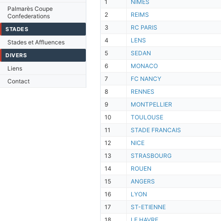
1
NIMES
Palmarès Coupe
2
REIMS
Confederations
3
RC PARIS
STADES
4
LENS
Stades et Affluences
5
SEDAN
DIVERS
6
MONACO
Liens
7
FC NANCY
Contact
8
RENNES
9
MONTPELLIER
10
TOULOUSE
11
STADE FRANCAIS
12
NICE
13
STRASBOURG
14
ROUEN
15
ANGERS
16
LYON
17
ST-ETIENNE
18
LE HAVRE