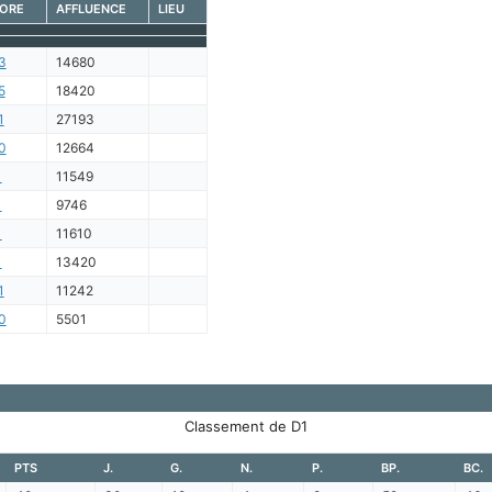
ORE
AFFLUENCE
LIEU
3
14680
5
18420
1
27193
0
12664
1
11549
1
9746
1
11610
1
13420
1
11242
0
5501
Classement de D1
PTS
J.
G.
N.
P.
BP.
BC.