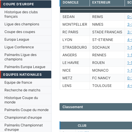
DOMICILE
EXTERIEUR
SC
COUPE D'EUROPE
Historique des clubs
français
SEDAN
REIMS
0-
Ligue des champions
MONTPELLIER
NIMES
3-
Coupe des coupes
RC PARIS
STADE FRANCAIS
3-
Europa League
LYON
ST-ETIENNE
4-
Ligue Conference
STRASBOURG
SOCHAUX
1-
Palmarès Ligue des
ANGERS
RENNES
1-
champions
LE HAVRE
ROUEN
1-
Palmarès Europa League
NICE
MONACO
1-
EQUIPES NATIONALES
METZ
FC NANCY
0-
Equipe de france
LENS
TOULOUSE
4-
Recherche de matchs
Historique Coupe du
monde
Classement
Palmarès Coupe du monde
Championnat d'europe
Palmarès Championnat
CLUB
d'europe