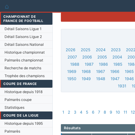
⌂
CHAMPIONNAT DE
FRANCE DE FOOTBALL
Détail Saisons Ligue 1
Détail Saisons Ligue 2
Détail Saisons National
2026
2025
2024
2023
202
Historique championnat
2007
2006
2005
2004
200
Palmarès championnat
1988
1987
1986
1985
198
Recherche de matchs
1969
1968
1967
1966
1965
Trophée des champions
1950
1949
1948
1947
1946
COUPE DE FRANCE
1931
1
Historique depuis 1918
Palmarès coupe
Statistiques
1
2
3
4
5
6
7
8
9
10
11
12
COUPE DE LA LIGUE
Historique depuis 1995
Résultats
Palmarès