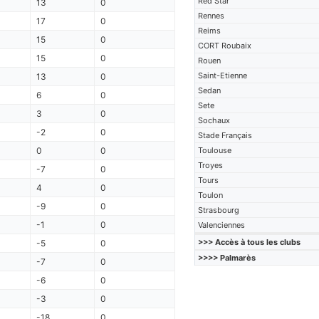
Red Star
13
0
Rennes
17
0
Reims
15
0
CORT Roubaix
15
0
Rouen
Saint-Etienne
13
0
Sedan
6
0
Sete
3
0
Sochaux
-2
0
Stade Français
0
0
Toulouse
Troyes
-7
0
Tours
4
0
Toulon
-9
0
Strasbourg
-1
0
Valenciennes
>>> Accès à tous les clubs
-5
0
>>>> Palmarès
-7
0
-6
0
-3
0
-18
0