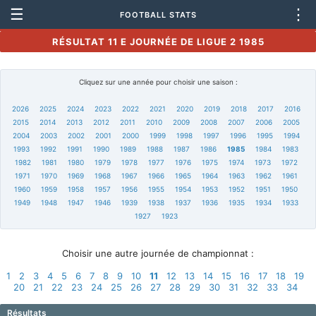
☰
⋮
FOOTBALL STATS
RÉSULTAT 11 E JOURNÉE DE LIGUE 2 1985
Cliquez sur une année pour choisir une saison :
2026
2025
2024
2023
2022
2021
2020
2019
2018
2017
2016
2015
2014
2013
2012
2011
2010
2009
2008
2007
2006
2005
2004
2003
2002
2001
2000
1999
1998
1997
1996
1995
1994
1993
1992
1991
1990
1989
1988
1987
1986
1985
1984
1983
1982
1981
1980
1979
1978
1977
1976
1975
1974
1973
1972
1971
1970
1969
1968
1967
1966
1965
1964
1963
1962
1961
1960
1959
1958
1957
1956
1955
1954
1953
1952
1951
1950
1949
1948
1947
1946
1939
1938
1937
1936
1935
1934
1933
1927
1923
Choisir une autre journée de championnat :
1
2
3
4
5
6
7
8
9
10
11
12
13
14
15
16
17
18
19
20
21
22
23
24
25
26
27
28
29
30
31
32
33
34
Résultats