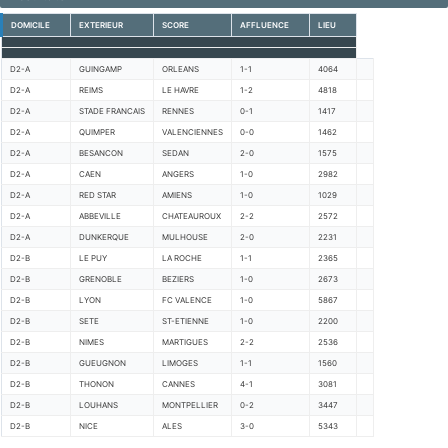
DOMICILE
EXTERIEUR
SCORE
AFFLUENCE
LIEU
D2-A
GUINGAMP
ORLEANS
1-1
4064
D2-A
REIMS
LE HAVRE
1-2
4818
D2-A
STADE FRANCAIS
RENNES
0-1
1417
D2-A
QUIMPER
VALENCIENNES
0-0
1462
D2-A
BESANCON
SEDAN
2-0
1575
D2-A
CAEN
ANGERS
1-0
2982
D2-A
RED STAR
AMIENS
1-0
1029
D2-A
ABBEVILLE
CHATEAUROUX
2-2
2572
D2-A
DUNKERQUE
MULHOUSE
2-0
2231
D2-B
LE PUY
LA ROCHE
1-1
2365
D2-B
GRENOBLE
BEZIERS
1-0
2673
D2-B
LYON
FC VALENCE
1-0
5867
D2-B
SETE
ST-ETIENNE
1-0
2200
D2-B
NIMES
MARTIGUES
2-2
2536
D2-B
GUEUGNON
LIMOGES
1-1
1560
D2-B
THONON
CANNES
4-1
3081
D2-B
LOUHANS
MONTPELLIER
0-2
3447
D2-B
NICE
ALES
3-0
5343