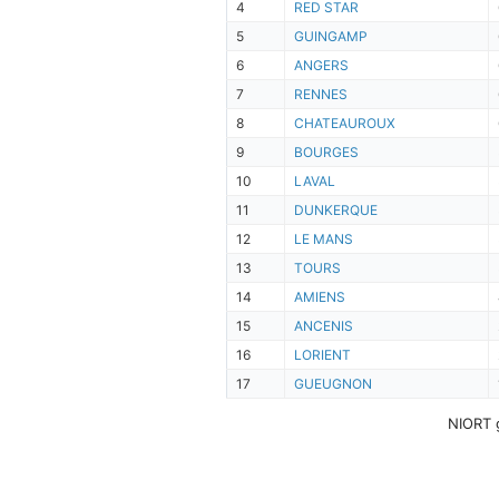
4
RED STAR
5
GUINGAMP
6
ANGERS
7
RENNES
8
CHATEAUROUX
9
BOURGES
10
LAVAL
11
DUNKERQUE
12
LE MANS
13
TOURS
14
AMIENS
15
ANCENIS
16
LORIENT
17
GUEUGNON
NIORT g