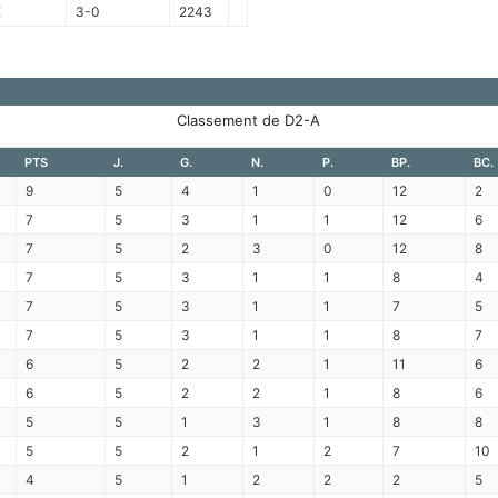
E
3-0
2243
Classement de D2-A
PTS
J.
G.
N.
P.
BP.
BC.
9
5
4
1
0
12
2
7
5
3
1
1
12
6
7
5
2
3
0
12
8
7
5
3
1
1
8
4
7
5
3
1
1
7
5
7
5
3
1
1
8
7
6
5
2
2
1
11
6
6
5
2
2
1
8
6
5
5
1
3
1
8
8
5
5
2
1
2
7
10
4
5
1
2
2
2
5