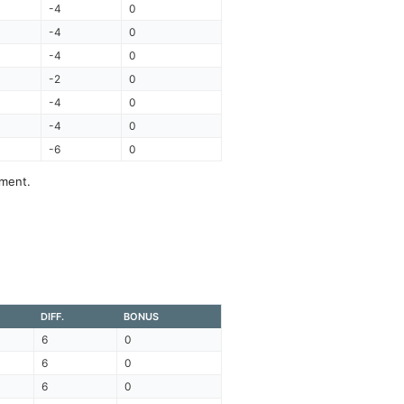
-4
0
-4
0
-4
0
-2
0
-4
0
-4
0
-6
0
ement.
.
DIFF.
BONUS
6
0
6
0
6
0