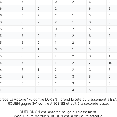
6
5
3
0
2
6
2
6
5
2
2
1
6
5
6
5
2
2
1
5
4
6
5
2
2
1
6
5
6
5
3
0
2
5
5
5
5
2
1
2
8
7
5
5
2
1
2
5
4
5
5
1
3
1
5
5
5
5
2
1
2
3
4
5
5
2
1
2
7
10
4
5
1
2
2
3
7
2
5
0
2
3
5
9
2
5
0
2
3
2
6
1
5
0
1
4
5
9
râce sa victoire 1-0 contre LORIENT prend la tête du classement à BE
ROUEN gagne 3-1 contre ANCENIS et suit à la seconde place.
GUEUGNON est lanterne rouge du classement.
Avec 11 buts marqués, ROUEN est la meilleure attaque.