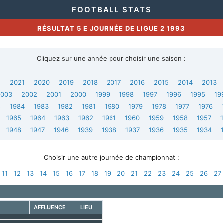
FOOTBALL STATS
RÉSULTAT 5 E JOURNÉE DE LIGUE 2 1993
Cliquez sur une année pour choisir une saison :
2
2021
2020
2019
2018
2017
2016
2015
2014
2013
2003
2002
2001
2000
1999
1998
1997
1996
1995
19
5
1984
1983
1982
1981
1980
1979
1978
1977
1976
1965
1964
1963
1962
1961
1960
1959
1958
1957
1948
1947
1946
1939
1938
1937
1936
1935
1934
Choisir une autre journée de championnat :
11
12
13
14
15
16
17
18
19
20
21
22
23
24
25
26
27
AFFLUENCE
LIEU