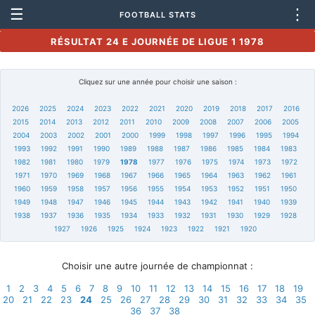
☰
⋮
FOOTBALL STATS
RÉSULTAT 24 E JOURNÉE DE LIGUE 1 1978
Cliquez sur une année pour choisir une saison :
2026
2025
2024
2023
2022
2021
2020
2019
2018
2017
2016
2015
2014
2013
2012
2011
2010
2009
2008
2007
2006
2005
2004
2003
2002
2001
2000
1999
1998
1997
1996
1995
1994
1993
1992
1991
1990
1989
1988
1987
1986
1985
1984
1983
1982
1981
1980
1979
1978
1977
1976
1975
1974
1973
1972
1971
1970
1969
1968
1967
1966
1965
1964
1963
1962
1961
1960
1959
1958
1957
1956
1955
1954
1953
1952
1951
1950
1949
1948
1947
1946
1945
1944
1943
1942
1941
1940
1939
1938
1937
1936
1935
1934
1933
1932
1931
1930
1929
1928
1927
1926
1925
1924
1923
1922
1921
1920
Choisir une autre journée de championnat :
1
2
3
4
5
6
7
8
9
10
11
12
13
14
15
16
17
18
19
20
21
22
23
24
25
26
27
28
29
30
31
32
33
34
35
36
37
38