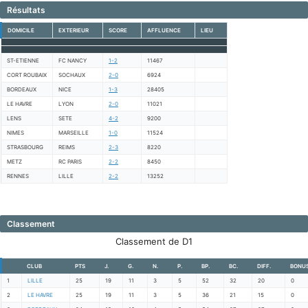
Résultats
DOMICILE
EXTERIEUR
SCORE
AFFLUENCE
LIEU
ST-ETIENNE
FC NANCY
1-2
11467
CORT ROUBAIX
SOCHAUX
2-0
6924
BORDEAUX
NICE
1-3
28405
LE HAVRE
LYON
2-0
11021
LENS
SETE
4-2
9200
NIMES
MARSEILLE
1-0
11524
STRASBOURG
REIMS
2-3
8220
METZ
RC PARIS
2-2
8450
RENNES
LILLE
2-2
13252
Classement
Classement de D1
CLUB
PTS
J.
G.
N.
P.
BP.
BC.
DIFF.
BONU
1
LILLE
25
19
11
3
5
52
32
20
0
2
LE HAVRE
25
19
11
3
5
36
21
15
0