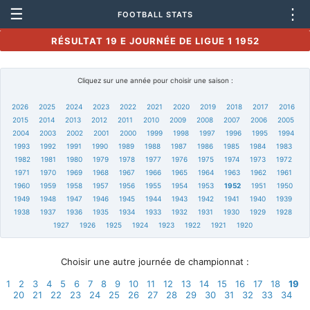
☰
⋮
FOOTBALL STATS
RÉSULTAT 19 E JOURNÉE DE LIGUE 1 1952
Cliquez sur une année pour choisir une saison :
2026
2025
2024
2023
2022
2021
2020
2019
2018
2017
2016
2015
2014
2013
2012
2011
2010
2009
2008
2007
2006
2005
2004
2003
2002
2001
2000
1999
1998
1997
1996
1995
1994
1993
1992
1991
1990
1989
1988
1987
1986
1985
1984
1983
1982
1981
1980
1979
1978
1977
1976
1975
1974
1973
1972
1971
1970
1969
1968
1967
1966
1965
1964
1963
1962
1961
1960
1959
1958
1957
1956
1955
1954
1953
1952
1951
1950
1949
1948
1947
1946
1945
1944
1943
1942
1941
1940
1939
1938
1937
1936
1935
1934
1933
1932
1931
1930
1929
1928
1927
1926
1925
1924
1923
1922
1921
1920
Choisir une autre journée de championnat :
1
2
3
4
5
6
7
8
9
10
11
12
13
14
15
16
17
18
19
20
21
22
23
24
25
26
27
28
29
30
31
32
33
34