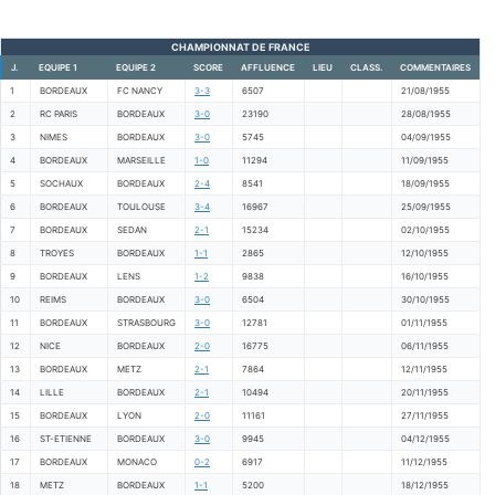
CHAMPIONNAT DE FRANCE
J.
EQUIPE 1
EQUIPE 2
SCORE
AFFLUENCE
LIEU
CLASS.
COMMENTAIRES
1
BORDEAUX
FC NANCY
3-3
6507
21/08/1955
2
RC PARIS
BORDEAUX
3-0
23190
28/08/1955
3
NIMES
BORDEAUX
3-0
5745
04/09/1955
4
BORDEAUX
MARSEILLE
1-0
11294
11/09/1955
5
SOCHAUX
BORDEAUX
2-4
8541
18/09/1955
6
BORDEAUX
TOULOUSE
3-4
16967
25/09/1955
7
BORDEAUX
SEDAN
2-1
15234
02/10/1955
8
TROYES
BORDEAUX
1-1
2865
12/10/1955
9
BORDEAUX
LENS
1-2
9838
16/10/1955
10
REIMS
BORDEAUX
3-0
6504
30/10/1955
11
BORDEAUX
STRASBOURG
3-0
12781
01/11/1955
12
NICE
BORDEAUX
2-0
16775
06/11/1955
13
BORDEAUX
METZ
2-1
7864
12/11/1955
14
LILLE
BORDEAUX
2-1
10494
20/11/1955
15
BORDEAUX
LYON
2-0
11161
27/11/1955
16
ST-ETIENNE
BORDEAUX
3-0
9945
04/12/1955
17
BORDEAUX
MONACO
0-2
6917
11/12/1955
18
METZ
BORDEAUX
1-1
5200
18/12/1955