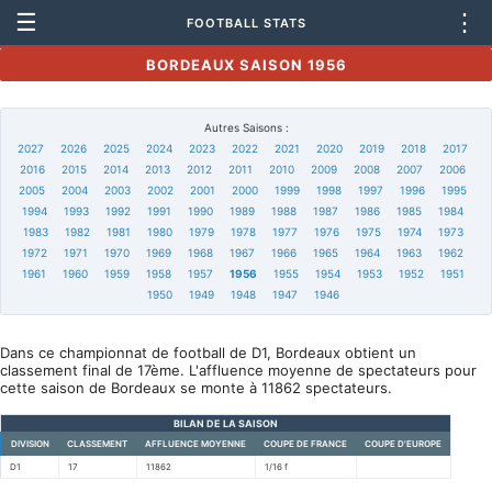
☰
⋮
FOOTBALL STATS
BORDEAUX SAISON 1956
Autres Saisons :
2027
2026
2025
2024
2023
2022
2021
2020
2019
2018
2017
2016
2015
2014
2013
2012
2011
2010
2009
2008
2007
2006
2005
2004
2003
2002
2001
2000
1999
1998
1997
1996
1995
1994
1993
1992
1991
1990
1989
1988
1987
1986
1985
1984
1983
1982
1981
1980
1979
1978
1977
1976
1975
1974
1973
1972
1971
1970
1969
1968
1967
1966
1965
1964
1963
1962
1961
1960
1959
1958
1957
1956
1955
1954
1953
1952
1951
1950
1949
1948
1947
1946
Dans ce championnat de football de D1, Bordeaux obtient un
classement final de 17ème. L'affluence moyenne de spectateurs pour
cette saison de Bordeaux se monte à 11862 spectateurs.
BILAN DE LA SAISON
DIVISION
CLASSEMENT
AFFLUENCE MOYENNE
COUPE DE FRANCE
COUPE D'EUROPE
D1
17
11862
1/16 f