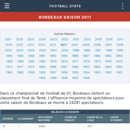
☰
⋮
FOOTBALL STATS
BORDEAUX SAISON 2011
Autres Saisons :
2027
2026
2025
2024
2023
2022
2021
2020
2019
2018
2017
2016
2015
2014
2013
2012
2011
2010
2009
2008
2007
2006
2005
2004
2003
2002
2001
2000
1999
1998
1997
1996
1995
1994
1993
1992
1991
1990
1989
1988
1987
1986
1985
1984
1983
1982
1981
1980
1979
1978
1977
1976
1975
1974
1973
1972
1971
1970
1969
1968
1967
1966
1965
1964
1963
1962
1961
1960
1959
1958
1957
1956
1955
1954
1953
1952
1951
1950
1949
1948
1947
1946
Dans ce championnat de football de D1, Bordeaux obtient un
classement final de 7ème. L'affluence moyenne de spectateurs pour
cette saison de Bordeaux se monte à 24281 spectateurs.
BILAN DE LA SAISON
AFFLUENCE
COUPE DE
COUPE DE LA
COUPE
DIVISION
CLASSEMENT
MOYENNE
FRANCE
LIGUE
D'EUROPE
D1
7
24281
-
1/8 f