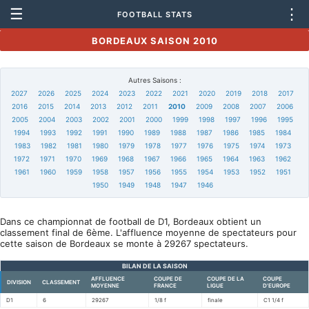
☰
⋮
FOOTBALL STATS
BORDEAUX SAISON 2010
Autres Saisons :
2027
2026
2025
2024
2023
2022
2021
2020
2019
2018
2017
2016
2015
2014
2013
2012
2011
2010
2009
2008
2007
2006
2005
2004
2003
2002
2001
2000
1999
1998
1997
1996
1995
1994
1993
1992
1991
1990
1989
1988
1987
1986
1985
1984
1983
1982
1981
1980
1979
1978
1977
1976
1975
1974
1973
1972
1971
1970
1969
1968
1967
1966
1965
1964
1963
1962
1961
1960
1959
1958
1957
1956
1955
1954
1953
1952
1951
1950
1949
1948
1947
1946
Dans ce championnat de football de D1, Bordeaux obtient un
classement final de 6ème. L'affluence moyenne de spectateurs pour
cette saison de Bordeaux se monte à 29267 spectateurs.
BILAN DE LA SAISON
AFFLUENCE
COUPE DE
COUPE DE LA
COUPE
DIVISION
CLASSEMENT
MOYENNE
FRANCE
LIGUE
D'EUROPE
D1
6
29267
1/8 f
finale
C1 1/4 f