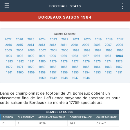
☰
⋮
FOOTBALL STATS
BORDEAUX SAISON 1984
Autres Saisons :
2027
2026
2025
2024
2023
2022
2021
2020
2019
2018
2017
2016
2015
2014
2013
2012
2011
2010
2009
2008
2007
2006
2005
2004
2003
2002
2001
2000
1999
1998
1997
1996
1995
1994
1993
1992
1991
1990
1989
1988
1987
1986
1985
1984
1983
1982
1981
1980
1979
1978
1977
1976
1975
1974
1973
1972
1971
1970
1969
1968
1967
1966
1965
1964
1963
1962
1961
1960
1959
1958
1957
1956
1955
1954
1953
1952
1951
1950
1949
1948
1947
1946
Dans ce championnat de football de D1, Bordeaux obtient un
classement final de 1er. L'affluence moyenne de spectateurs pour
cette saison de Bordeaux se monte à 17759 spectateurs.
BILAN DE LA SAISON
DIVISION
CLASSEMENT
AFFLUENCE MOYENNE
COUPE DE FRANCE
COUPE D'EUROPE
D1
1
17759
1/8 f
C3 1er T