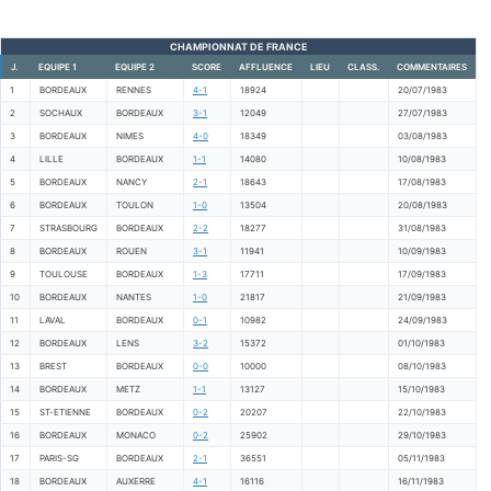
CHAMPIONNAT DE FRANCE
J.
EQUIPE 1
EQUIPE 2
SCORE
AFFLUENCE
LIEU
CLASS.
COMMENTAIRES
1
BORDEAUX
RENNES
4-1
18924
20/07/1983
2
SOCHAUX
BORDEAUX
3-1
12049
27/07/1983
3
BORDEAUX
NIMES
4-0
18349
03/08/1983
4
LILLE
BORDEAUX
1-1
14080
10/08/1983
5
BORDEAUX
NANCY
2-1
18643
17/08/1983
6
BORDEAUX
TOULON
1-0
13504
20/08/1983
7
STRASBOURG
BORDEAUX
2-2
18277
31/08/1983
8
BORDEAUX
ROUEN
3-1
11941
10/09/1983
9
TOULOUSE
BORDEAUX
1-3
17711
17/09/1983
10
BORDEAUX
NANTES
1-0
21817
21/09/1983
11
LAVAL
BORDEAUX
0-1
10982
24/09/1983
12
BORDEAUX
LENS
3-2
15372
01/10/1983
13
BREST
BORDEAUX
0-0
10000
08/10/1983
14
BORDEAUX
METZ
1-1
13127
15/10/1983
15
ST-ETIENNE
BORDEAUX
0-2
20207
22/10/1983
16
BORDEAUX
MONACO
0-2
25902
29/10/1983
17
PARIS-SG
BORDEAUX
2-1
36551
05/11/1983
18
BORDEAUX
AUXERRE
4-1
16116
16/11/1983