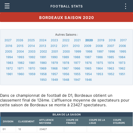
☰
⋮
FOOTBALL STATS
BORDEAUX SAISON 2020
Autres Saisons :
2027
2026
2025
2024
2023
2022
2021
2020
2019
2018
2017
2016
2015
2014
2013
2012
2011
2010
2009
2008
2007
2006
2005
2004
2003
2002
2001
2000
1999
1998
1997
1996
1995
1994
1993
1992
1991
1990
1989
1988
1987
1986
1985
1984
1983
1982
1981
1980
1979
1978
1977
1976
1975
1974
1973
1972
1971
1970
1969
1968
1967
1966
1965
1964
1963
1962
1961
1960
1959
1958
1957
1956
1955
1954
1953
1952
1951
1950
1949
1948
1947
1946
Dans ce championnat de football de D1, Bordeaux obtient un
classement final de 12ème. L'affluence moyenne de spectateurs pour
cette saison de Bordeaux se monte à 23427 spectateurs.
BILAN DE LA SAISON
AFFLUENCE
COUPE DE
COUPE DE LA
COUPE
DIVISION
CLASSEMENT
MOYENNE
FRANCE
LIGUE
D'EUROPE
D1
12
23427