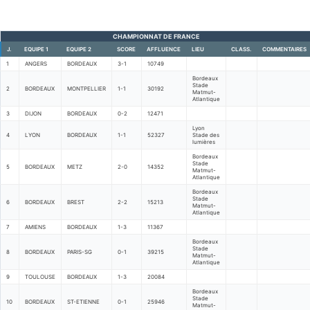
CHAMPIONNAT DE FRANCE
J.
EQUIPE 1
EQUIPE 2
SCORE
AFFLUENCE
LIEU
CLASS.
COMMENTAIRES
1
ANGERS
BORDEAUX
3-1
10749
Bordeaux
Stade
2
BORDEAUX
MONTPELLIER
1-1
30192
Matmut-
Atlantique
3
DIJON
BORDEAUX
0-2
12471
Lyon
4
LYON
BORDEAUX
1-1
52327
Stade des
lumières
Bordeaux
Stade
5
BORDEAUX
METZ
2-0
14352
Matmut-
Atlantique
Bordeaux
Stade
6
BORDEAUX
BREST
2-2
15213
Matmut-
Atlantique
7
AMIENS
BORDEAUX
1-3
11367
Bordeaux
Stade
8
BORDEAUX
PARIS-SG
0-1
39215
Matmut-
Atlantique
9
TOULOUSE
BORDEAUX
1-3
20084
Bordeaux
Stade
10
BORDEAUX
ST-ETIENNE
0-1
25946
Matmut-