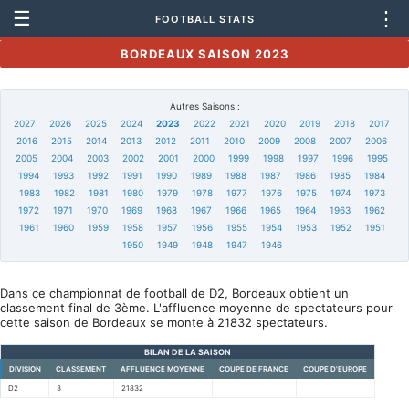
☰
⋮
FOOTBALL STATS
BORDEAUX SAISON 2023
Autres Saisons :
2027
2026
2025
2024
2023
2022
2021
2020
2019
2018
2017
2016
2015
2014
2013
2012
2011
2010
2009
2008
2007
2006
2005
2004
2003
2002
2001
2000
1999
1998
1997
1996
1995
1994
1993
1992
1991
1990
1989
1988
1987
1986
1985
1984
1983
1982
1981
1980
1979
1978
1977
1976
1975
1974
1973
1972
1971
1970
1969
1968
1967
1966
1965
1964
1963
1962
1961
1960
1959
1958
1957
1956
1955
1954
1953
1952
1951
1950
1949
1948
1947
1946
Dans ce championnat de football de D2, Bordeaux obtient un
classement final de 3ème. L'affluence moyenne de spectateurs pour
cette saison de Bordeaux se monte à 21832 spectateurs.
BILAN DE LA SAISON
DIVISION
CLASSEMENT
AFFLUENCE MOYENNE
COUPE DE FRANCE
COUPE D'EUROPE
D2
3
21832