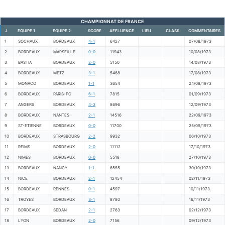
CHAMPIONNAT DE FRANCE
J.
EQUIPE 1
EQUIPE 2
SCORE
AFFLUENCE
LIEU
CLASS.
COMMENTAIRES
1
SOCHAUX
BORDEAUX
4-1
6427
07/08/1973
2
BORDEAUX
MARSEILLE
0-0
11943
10/08/1973
3
BASTIA
BORDEAUX
2-0
5150
14/08/1973
4
BORDEAUX
METZ
3-1
5468
17/08/1973
5
MONACO
BORDEAUX
1-1
3654
24/08/1973
6
BORDEAUX
PARIS-FC
6-1
7815
01/09/1973
7
ANGERS
BORDEAUX
4-3
8696
12/09/1973
8
BORDEAUX
NANTES
2-1
14516
22/09/1973
9
ST-ETIENNE
BORDEAUX
0-0
11700
25/09/1973
10
BORDEAUX
STRASBOURG
2-2
9932
06/10/1973
11
REIMS
BORDEAUX
2-0
11112
17/10/1973
12
NIMES
BORDEAUX
0-0
5518
27/10/1973
13
BORDEAUX
NANCY
1-1
6555
30/10/1973
14
NICE
BORDEAUX
2-1
12454
02/11/1973
15
BORDEAUX
RENNES
0-1
4597
10/11/1973
16
TROYES
BORDEAUX
3-1
8780
16/11/1973
17
BORDEAUX
SEDAN
2-1
2763
02/12/1973
18
LYON
BORDEAUX
2-0
7156
09/12/1973