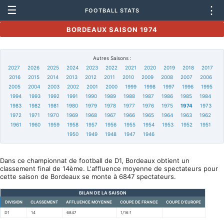
☰
⋮
FOOTBALL STATS
BORDEAUX SAISON 1974
Autres Saisons :
2027
2026
2025
2024
2023
2022
2021
2020
2019
2018
2017
2016
2015
2014
2013
2012
2011
2010
2009
2008
2007
2006
2005
2004
2003
2002
2001
2000
1999
1998
1997
1996
1995
1994
1993
1992
1991
1990
1989
1988
1987
1986
1985
1984
1983
1982
1981
1980
1979
1978
1977
1976
1975
1974
1973
1972
1971
1970
1969
1968
1967
1966
1965
1964
1963
1962
1961
1960
1959
1958
1957
1956
1955
1954
1953
1952
1951
1950
1949
1948
1947
1946
Dans ce championnat de football de D1, Bordeaux obtient un
classement final de 14ème. L'affluence moyenne de spectateurs pour
cette saison de Bordeaux se monte à 6847 spectateurs.
BILAN DE LA SAISON
DIVISION
CLASSEMENT
AFFLUENCE MOYENNE
COUPE DE FRANCE
COUPE D'EUROPE
D1
14
6847
1/16 f