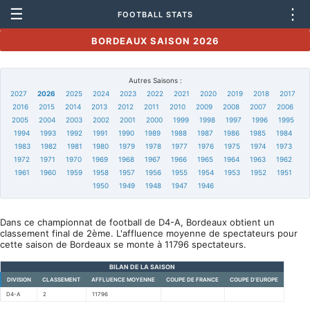
☰
⋮
FOOTBALL STATS
BORDEAUX SAISON 2026
Autres Saisons :
2027
2026
2025
2024
2023
2022
2021
2020
2019
2018
2017
2016
2015
2014
2013
2012
2011
2010
2009
2008
2007
2006
2005
2004
2003
2002
2001
2000
1999
1998
1997
1996
1995
1994
1993
1992
1991
1990
1989
1988
1987
1986
1985
1984
1983
1982
1981
1980
1979
1978
1977
1976
1975
1974
1973
1972
1971
1970
1969
1968
1967
1966
1965
1964
1963
1962
1961
1960
1959
1958
1957
1956
1955
1954
1953
1952
1951
1950
1949
1948
1947
1946
Dans ce championnat de football de D4-A, Bordeaux obtient un
classement final de 2ème. L'affluence moyenne de spectateurs pour
cette saison de Bordeaux se monte à 11796 spectateurs.
BILAN DE LA SAISON
DIVISION
CLASSEMENT
AFFLUENCE MOYENNE
COUPE DE FRANCE
COUPE D'EUROPE
D4-A
2
11796