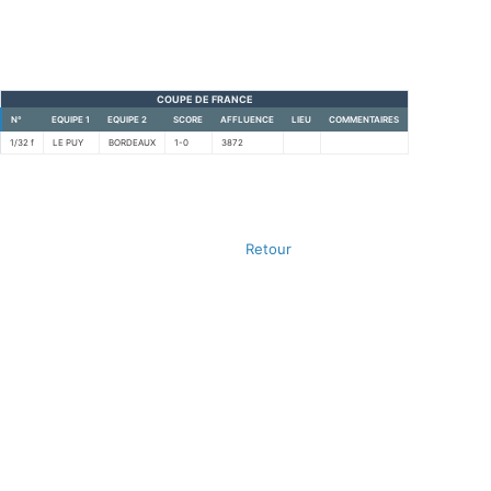
COUPE DE FRANCE
N°
EQUIPE 1
EQUIPE 2
SCORE
AFFLUENCE
LIEU
COMMENTAIRES
1/32 f
LE PUY
BORDEAUX
1-0
3872
Retour