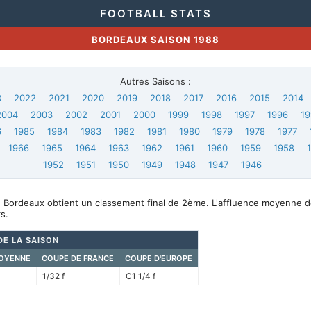
FOOTBALL STATS
BORDEAUX SAISON 1988
Autres Saisons :
3
2022
2021
2020
2019
2018
2017
2016
2015
2014
2004
2003
2002
2001
2000
1999
1998
1997
1996
19
6
1985
1984
1983
1982
1981
1980
1979
1978
1977
1966
1965
1964
1963
1962
1961
1960
1959
1958
1952
1951
1950
1949
1948
1947
1946
, Bordeaux obtient un classement final de 2ème. L'affluence moyenne d
s.
DE LA SAISON
OYENNE
COUPE DE FRANCE
COUPE D'EUROPE
1/32 f
C1 1/4 f