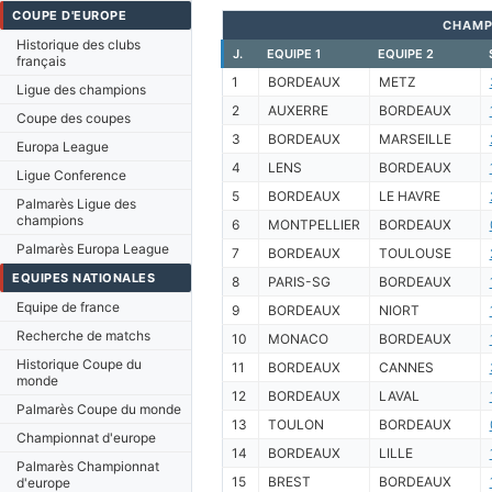
COUPE D'EUROPE
CHAMP
Historique des clubs
J.
EQUIPE 1
EQUIPE 2
français
1
BORDEAUX
METZ
Ligue des champions
2
AUXERRE
BORDEAUX
Coupe des coupes
3
BORDEAUX
MARSEILLE
Europa League
4
LENS
BORDEAUX
Ligue Conference
5
BORDEAUX
LE HAVRE
Palmarès Ligue des
champions
6
MONTPELLIER
BORDEAUX
Palmarès Europa League
7
BORDEAUX
TOULOUSE
EQUIPES NATIONALES
8
PARIS-SG
BORDEAUX
Equipe de france
9
BORDEAUX
NIORT
Recherche de matchs
10
MONACO
BORDEAUX
Historique Coupe du
11
BORDEAUX
CANNES
monde
12
BORDEAUX
LAVAL
Palmarès Coupe du monde
13
TOULON
BORDEAUX
Championnat d'europe
14
BORDEAUX
LILLE
Palmarès Championnat
15
BREST
BORDEAUX
d'europe