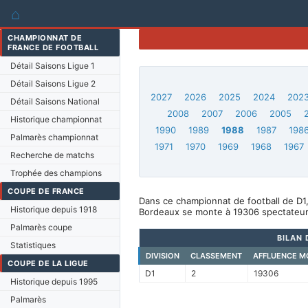
⌂
CHAMPIONNAT DE
FRANCE DE FOOTBALL
Détail Saisons Ligue 1
Détail Saisons Ligue 2
2027
2026
2025
2024
202
Détail Saisons National
2008
2007
2006
2005
Historique championnat
1990
1989
1988
1987
198
Palmarès championnat
1971
1970
1969
1968
1967
Recherche de matchs
Trophée des champions
COUPE DE FRANCE
Dans ce championnat de football de D1
Historique depuis 1918
Bordeaux se monte à 19306 spectateur
Palmarès coupe
BILAN 
Statistiques
DIVISION
CLASSEMENT
AFFLUENCE M
COUPE DE LA LIGUE
D1
2
19306
Historique depuis 1995
Palmarès