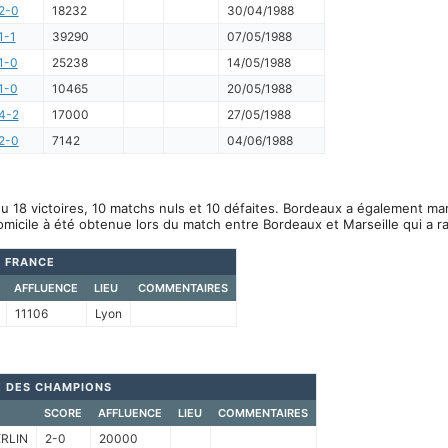
2-0
18232
30/04/1988
1-1
39290
07/05/1988
1-0
25238
14/05/1988
1-0
10465
20/05/1988
4-2
17000
27/05/1988
2-0
7142
04/06/1988
u 18 victoires, 10 matchs nuls et 10 défaites. Bordeaux a également ma
omicile à été obtenue lors du match entre Bordeaux et Marseille qui a 
 FRANCE
AFFLUENCE
LIEU
COMMENTAIRES
11106
Lyon
 DES CHAMPIONS
SCORE
AFFLUENCE
LIEU
COMMENTAIRES
RLIN
2-0
20000