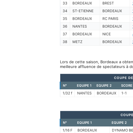
33
BORDEAUX
BREST
34
ST-ETIENNE
BORDEAUX
35
BORDEAUX
RC PARIS
36
NANTES
BORDEAUX
37
BORDEAUX
NICE
38
METZ
BORDEAUX
Lors de cette saison, Bordeaux a obten
meilleure affluence de spectateurs à d
COUPE DE
N°
EQUIPE 1
EQUIPE 2
SCORE
1/32 f
NANTES
BORDEAUX
1-1
COUPE
N°
EQUIPE 1
EQUIPE 2
1/16 F
BORDEAUX
DYNAMO BE