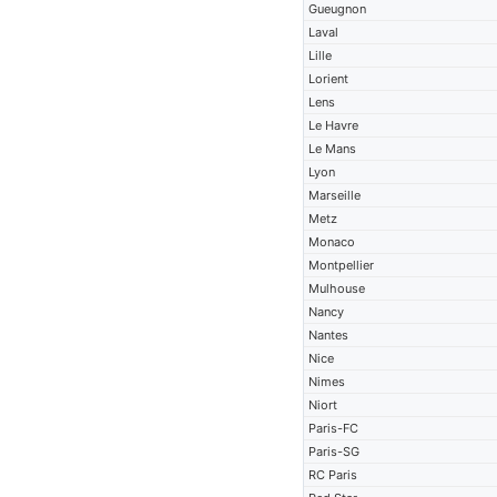
Gueugnon
Laval
Lille
Lorient
Lens
Le Havre
Le Mans
Lyon
Marseille
Metz
Monaco
Montpellier
Mulhouse
Nancy
Nantes
Nice
Nimes
Niort
Paris-FC
Paris-SG
RC Paris