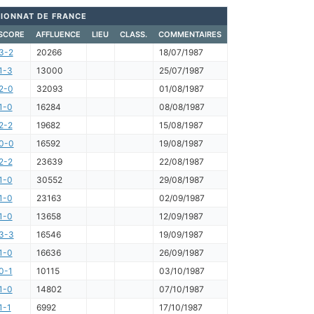
IONNAT DE FRANCE
SCORE
AFFLUENCE
LIEU
CLASS.
COMMENTAIRES
3-2
20266
18/07/1987
1-3
13000
25/07/1987
2-0
32093
01/08/1987
1-0
16284
08/08/1987
2-2
19682
15/08/1987
0-0
16592
19/08/1987
2-2
23639
22/08/1987
1-0
30552
29/08/1987
1-0
23163
02/09/1987
1-0
13658
12/09/1987
3-3
16546
19/09/1987
1-0
16636
26/09/1987
0-1
10115
03/10/1987
1-0
14802
07/10/1987
1-1
6992
17/10/1987