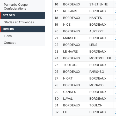
16
BORDEAUX
ST-ETIENNE
Palmarès Coupe
Confederations
17
RC PARIS
BORDEAUX
STADES
18
BORDEAUX
NANTES
Stades et Affluences
19
NICE
BORDEAUX
DIVERS
20
BORDEAUX
AUXERRE
Liens
21
MARSEILLE
BORDEAUX
Contact
22
BORDEAUX
LENS
23
LE HAVRE
BORDEAUX
24
BORDEAUX
MONTPELLIER
25
TOULOUSE
BORDEAUX
26
BORDEAUX
PARIS-SG
27
NIORT
BORDEAUX
28
BORDEAUX
MONACO
29
CANNES
BORDEAUX
30
LAVAL
BORDEAUX
31
BORDEAUX
TOULON
32
LILLE
BORDEAUX