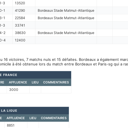
1-3
13520
0-1
41290
Bordeaux Stade Matmut-Atlantique
3-1
22584
Bordeaux Stade Matmut-Atlantique
1-3
33741
4-2
38630
Bordeaux Stade Matmut-Atlantique
0-4
12400
u 16 victoires, 7 matchs nuls et 15 défaites. Bordeaux a également mar
omicile à été obtenue lors du match entre Bordeaux et Paris-sg qui a r
E FRANCE
RE
AFFLUENCE
LIEU
COMMENTAIRES
3000
 LA LIGUE
E
AFFLUENCE
LIEU
COMMENTAIRES
8851