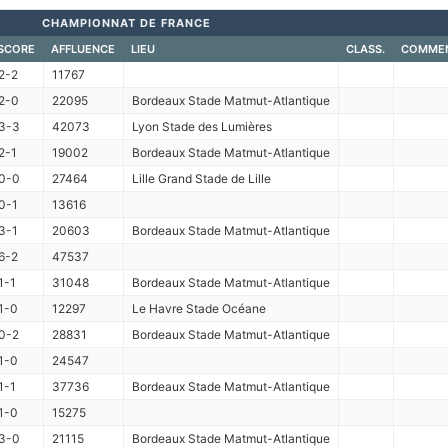
CHAMPIONNAT DE FRANCE
SCORE
AFFLUENCE
LIEU
CLASS.
COMMEN
2-2
11767
2-0
22095
Bordeaux Stade Matmut-Atlantique
3-3
42073
Lyon Stade des Lumières
2-1
19002
Bordeaux Stade Matmut-Atlantique
0-0
27464
Lille Grand Stade de Lille
0-1
13616
3-1
20603
Bordeaux Stade Matmut-Atlantique
6-2
47537
1-1
31048
Bordeaux Stade Matmut-Atlantique
1-0
12297
Le Havre Stade Océane
0-2
28831
Bordeaux Stade Matmut-Atlantique
1-0
24547
1-1
37736
Bordeaux Stade Matmut-Atlantique
1-0
15275
3-0
21115
Bordeaux Stade Matmut-Atlantique