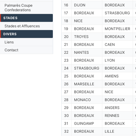
16
DIJON
BORDEAUX
Palmarès Coupe
Confederations
17
BORDEAUX
STRASBOURG
STADES
18
NICE
BORDEAUX
Stades et Affluences
19
BORDEAUX
MONTPELLIER
DIVERS
20
TROYES
BORDEAUX
Liens
21
BORDEAUX
CAEN
Contact
22
NANTES
BORDEAUX
23
BORDEAUX
LYON
24
STRASBOURG
BORDEAUX
25
BORDEAUX
AMIENS
26
MARSEILLE
BORDEAUX
27
BORDEAUX
NICE
28
MONACO
BORDEAUX
29
BORDEAUX
ANGERS
30
BORDEAUX
RENNES
31
GUINGAMP
BORDEAUX
32
BORDEAUX
LILLE