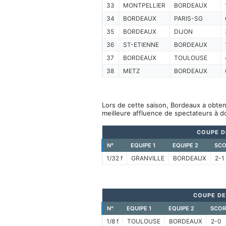
33
MONTPELLIER
BORDEAUX
34
BORDEAUX
PARIS-SG
35
BORDEAUX
DIJON
36
ST-ETIENNE
BORDEAUX
37
BORDEAUX
TOULOUSE
38
METZ
BORDEAUX
Lors de cette saison, Bordeaux a obten
meilleure affluence de spectateurs à d
COUPE D
N°
EQUIPE 1
EQUIPE 2
SCO
1/32 f
GRANVILLE
BORDEAUX
2-1
COUPE DE
N°
EQUIPE 1
EQUIPE 2
SCOR
1/8 f
TOULOUSE
BORDEAUX
2-0