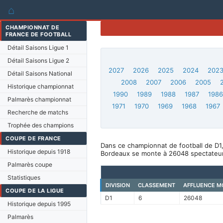
⌂
CHAMPIONNAT DE
FRANCE DE FOOTBALL
Détail Saisons Ligue 1
Détail Saisons Ligue 2
2027
2026
2025
2024
202
Détail Saisons National
2008
2007
2006
2005
Historique championnat
1990
1989
1988
1987
198
Palmarès championnat
1971
1970
1969
1968
1967
Recherche de matchs
Trophée des champions
COUPE DE FRANCE
Dans ce championnat de football de D1
Historique depuis 1918
Bordeaux se monte à 26048 spectateur
Palmarès coupe
Statistiques
DIVISION
CLASSEMENT
AFFLUENCE M
COUPE DE LA LIGUE
D1
6
26048
Historique depuis 1995
Palmarès