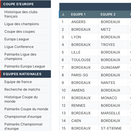
COUPE D'EUROPE
Historique des clubs
J.
EQUIPE 1
EQUIPE 2
français
1
ANGERS
BORDEAUX
Ligue des champions
2
BORDEAUX
METZ
Coupe des coupes
3
LYON
BORDEAUX
Europa League
4
BORDEAUX
TROYES
Ligue Conference
5
LILLE
BORDEAUX
Palmarès Ligue des
champions
6
TOULOUSE
BORDEAUX
Palmarès Europa League
7
BORDEAUX
GUINGAMP
EQUIPES NATIONALES
8
PARIS-SG
BORDEAUX
Equipe de france
9
BORDEAUX
NANTES
Recherche de matchs
10
AMIENS
BORDEAUX
Historique Coupe du
11
BORDEAUX
MONACO
monde
12
RENNES
BORDEAUX
Palmarès Coupe du monde
13
BORDEAUX
MARSEILLE
Championnat d'europe
14
CAEN
BORDEAUX
Palmarès Championnat
15
BORDEAUX
ST-ETIENNE
d'europe