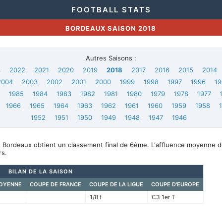
FOOTBALL STATS
BORDEAUX SAISON 2018
Autres Saisons :
3
2022
2021
2020
2019
2018
2017
2016
2015
2014
2004
2003
2002
2001
2000
1999
1998
1997
1996
19
6
1985
1984
1983
1982
1981
1980
1979
1978
1977
1966
1965
1964
1963
1962
1961
1960
1959
1958
1952
1951
1950
1949
1948
1947
1946
, Bordeaux obtient un classement final de 6ème. L'affluence moyenne d
s.
BILAN DE LA SAISON
OYENNE
COUPE DE FRANCE
COUPE DE LA LIGUE
COUPE D'EUROPE
1/8 f
C3 1er T