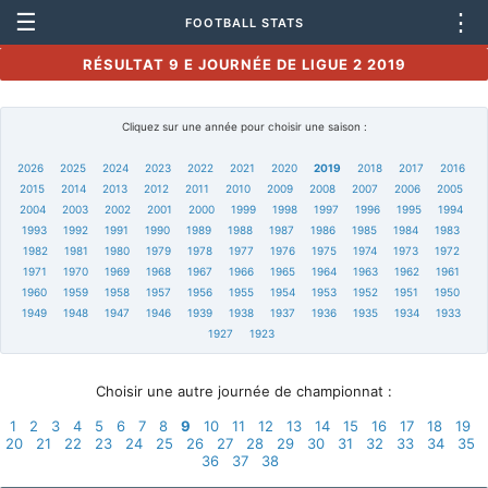
☰
⋮
FOOTBALL STATS
RÉSULTAT 9 E JOURNÉE DE LIGUE 2 2019
Cliquez sur une année pour choisir une saison :
2026
2025
2024
2023
2022
2021
2020
2019
2018
2017
2016
2015
2014
2013
2012
2011
2010
2009
2008
2007
2006
2005
2004
2003
2002
2001
2000
1999
1998
1997
1996
1995
1994
1993
1992
1991
1990
1989
1988
1987
1986
1985
1984
1983
1982
1981
1980
1979
1978
1977
1976
1975
1974
1973
1972
1971
1970
1969
1968
1967
1966
1965
1964
1963
1962
1961
1960
1959
1958
1957
1956
1955
1954
1953
1952
1951
1950
1949
1948
1947
1946
1939
1938
1937
1936
1935
1934
1933
1927
1923
Choisir une autre journée de championnat :
1
2
3
4
5
6
7
8
9
10
11
12
13
14
15
16
17
18
19
20
21
22
23
24
25
26
27
28
29
30
31
32
33
34
35
36
37
38