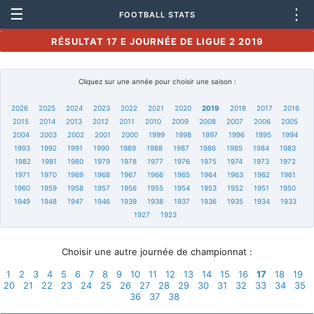
☰
⋮
FOOTBALL STATS
RÉSULTAT 17 E JOURNÉE DE LIGUE 2 2019
Cliquez sur une année pour choisir une saison :
2026
2025
2024
2023
2022
2021
2020
2019
2018
2017
2016
2015
2014
2013
2012
2011
2010
2009
2008
2007
2006
2005
2004
2003
2002
2001
2000
1999
1998
1997
1996
1995
1994
1993
1992
1991
1990
1989
1988
1987
1986
1985
1984
1983
1982
1981
1980
1979
1978
1977
1976
1975
1974
1973
1972
1971
1970
1969
1968
1967
1966
1965
1964
1963
1962
1961
1960
1959
1958
1957
1956
1955
1954
1953
1952
1951
1950
1949
1948
1947
1946
1939
1938
1937
1936
1935
1934
1933
1927
1923
Choisir une autre journée de championnat :
1
2
3
4
5
6
7
8
9
10
11
12
13
14
15
16
17
18
19
20
21
22
23
24
25
26
27
28
29
30
31
32
33
34
35
36
37
38