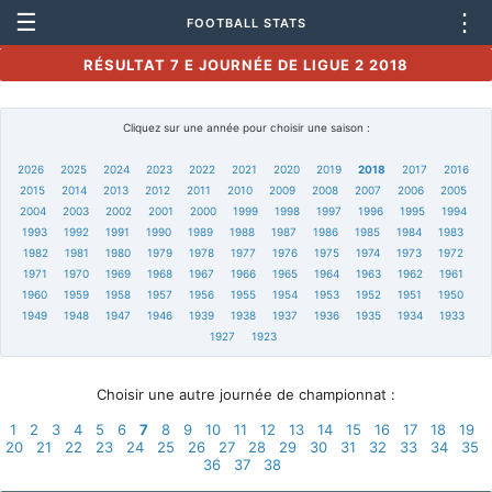
☰
⋮
FOOTBALL STATS
RÉSULTAT 7 E JOURNÉE DE LIGUE 2 2018
Cliquez sur une année pour choisir une saison :
2026
2025
2024
2023
2022
2021
2020
2019
2018
2017
2016
2015
2014
2013
2012
2011
2010
2009
2008
2007
2006
2005
2004
2003
2002
2001
2000
1999
1998
1997
1996
1995
1994
1993
1992
1991
1990
1989
1988
1987
1986
1985
1984
1983
1982
1981
1980
1979
1978
1977
1976
1975
1974
1973
1972
1971
1970
1969
1968
1967
1966
1965
1964
1963
1962
1961
1960
1959
1958
1957
1956
1955
1954
1953
1952
1951
1950
1949
1948
1947
1946
1939
1938
1937
1936
1935
1934
1933
1927
1923
Choisir une autre journée de championnat :
1
2
3
4
5
6
7
8
9
10
11
12
13
14
15
16
17
18
19
20
21
22
23
24
25
26
27
28
29
30
31
32
33
34
35
36
37
38