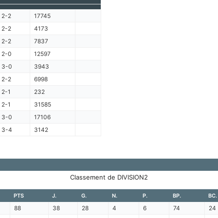
2-2
17745
2-2
4173
2-2
7837
2-0
12597
3-0
3943
2-2
6998
2-1
232
2-1
31585
3-0
17106
3-4
3142
Classement de DIVISION2
PTS
J.
G.
N.
P.
BP.
BC.
88
38
28
4
6
74
24