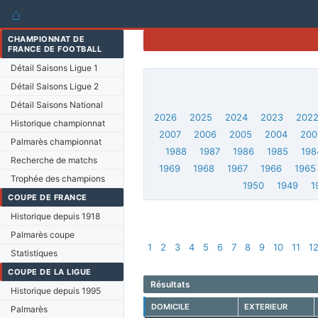
⌂
CHAMPIONNAT DE
FRANCE DE FOOTBALL
Détail Saisons Ligue 1
Détail Saisons Ligue 2
Détail Saisons National
2026
2025
2024
2023
202
Historique championnat
2007
2006
2005
2004
200
Palmarès championnat
1988
1987
1986
1985
198
Recherche de matchs
1969
1968
1967
1966
1965
Trophée des champions
1950
1949
1
COUPE DE FRANCE
Historique depuis 1918
Palmarès coupe
1
2
3
4
5
6
7
8
9
10
11
1
Statistiques
COUPE DE LA LIGUE
Résultats
Historique depuis 1995
DOMICILE
EXTERIEUR
Palmarès