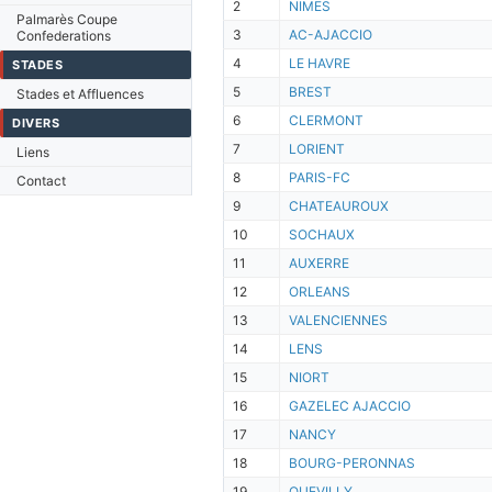
2
NIMES
Palmarès Coupe
3
AC-AJACCIO
Confederations
4
LE HAVRE
STADES
5
BREST
Stades et Affluences
6
CLERMONT
DIVERS
7
LORIENT
Liens
8
PARIS-FC
Contact
9
CHATEAUROUX
10
SOCHAUX
11
AUXERRE
12
ORLEANS
13
VALENCIENNES
14
LENS
15
NIORT
16
GAZELEC AJACCIO
17
NANCY
18
BOURG-PERONNAS
19
QUEVILLY