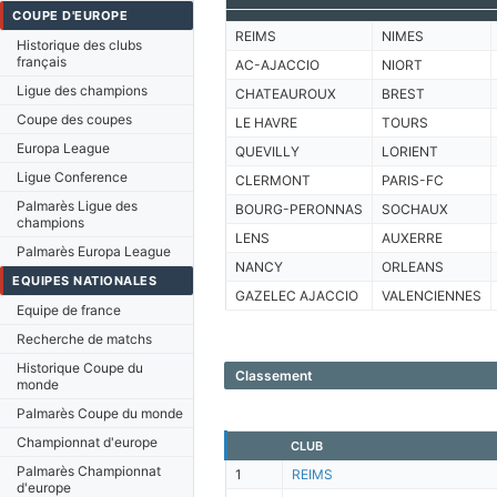
COUPE D'EUROPE
REIMS
NIMES
Historique des clubs
français
AC-AJACCIO
NIORT
Ligue des champions
CHATEAUROUX
BREST
Coupe des coupes
LE HAVRE
TOURS
Europa League
QUEVILLY
LORIENT
Ligue Conference
CLERMONT
PARIS-FC
Palmarès Ligue des
BOURG-PERONNAS
SOCHAUX
champions
LENS
AUXERRE
Palmarès Europa League
NANCY
ORLEANS
EQUIPES NATIONALES
GAZELEC AJACCIO
VALENCIENNES
Equipe de france
Recherche de matchs
Historique Coupe du
Classement
monde
Palmarès Coupe du monde
Championnat d'europe
CLUB
Palmarès Championnat
1
REIMS
d'europe