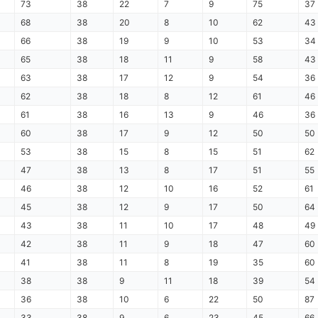
73
38
22
7
9
75
37
68
38
20
8
10
62
43
66
38
19
9
10
53
34
65
38
18
11
9
58
43
63
38
17
12
9
54
36
62
38
18
8
12
61
46
61
38
16
13
9
46
36
60
38
17
9
12
50
50
53
38
15
8
15
51
62
47
38
13
8
17
51
55
46
38
12
10
16
52
61
45
38
12
9
17
50
64
43
38
11
10
17
48
49
42
38
11
9
18
47
60
41
38
11
8
19
35
60
38
38
9
11
18
39
54
36
38
10
6
22
50
87
33
38
9
6
23
45
66