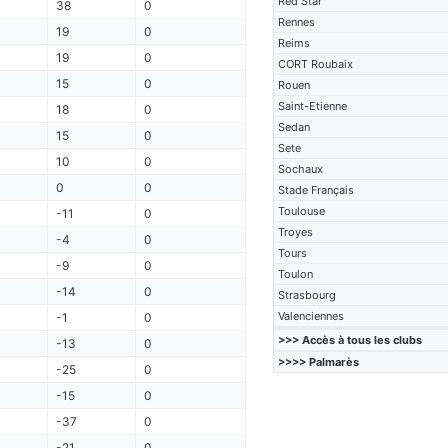
Red Star
38
0
Rennes
19
0
Reims
19
0
CORT Roubaix
15
0
Rouen
Saint-Etienne
18
0
Sedan
15
0
Sete
10
0
Sochaux
0
0
Stade Français
Toulouse
-11
0
Troyes
-4
0
Tours
-9
0
Toulon
-14
0
Strasbourg
Valenciennes
-1
0
>>> Accès à tous les clubs
-13
0
>>>> Palmarès
-25
0
-15
0
-37
0
-21
0