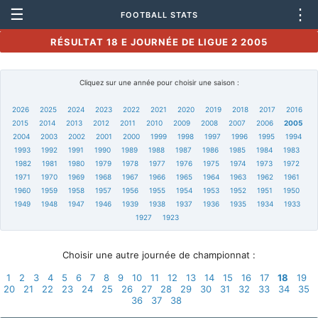
☰
⋮
FOOTBALL STATS
RÉSULTAT 18 E JOURNÉE DE LIGUE 2 2005
Cliquez sur une année pour choisir une saison :
2026
2025
2024
2023
2022
2021
2020
2019
2018
2017
2016
2015
2014
2013
2012
2011
2010
2009
2008
2007
2006
2005
2004
2003
2002
2001
2000
1999
1998
1997
1996
1995
1994
1993
1992
1991
1990
1989
1988
1987
1986
1985
1984
1983
1982
1981
1980
1979
1978
1977
1976
1975
1974
1973
1972
1971
1970
1969
1968
1967
1966
1965
1964
1963
1962
1961
1960
1959
1958
1957
1956
1955
1954
1953
1952
1951
1950
1949
1948
1947
1946
1939
1938
1937
1936
1935
1934
1933
1927
1923
Choisir une autre journée de championnat :
1
2
3
4
5
6
7
8
9
10
11
12
13
14
15
16
17
18
19
20
21
22
23
24
25
26
27
28
29
30
31
32
33
34
35
36
37
38