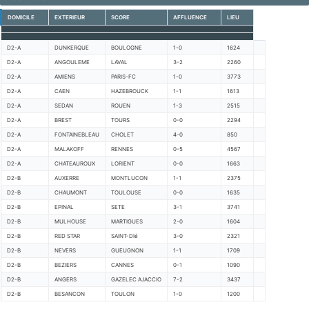
DOMICILE
EXTERIEUR
SCORE
AFFLUENCE
LIEU
D2-A
DUNKERQUE
BOULOGNE
1-0
1624
D2-A
ANGOULEME
LAVAL
3-2
2260
D2-A
AMIENS
PARIS-FC
1-0
3773
D2-A
CAEN
HAZEBROUCK
1-1
1613
D2-A
SEDAN
ROUEN
1-3
2515
D2-A
BREST
TOURS
0-0
2294
D2-A
FONTAINEBLEAU
CHOLET
4-0
850
D2-A
MALAKOFF
RENNES
0-5
4567
D2-A
CHATEAUROUX
LORIENT
0-0
1663
D2-B
AUXERRE
MONTLUCON
1-1
2375
D2-B
CHAUMONT
TOULOUSE
0-0
1635
D2-B
EPINAL
SETE
3-1
3741
D2-B
MULHOUSE
MARTIGUES
2-0
1604
D2-B
RED STAR
SAINT-DIé
3-0
2321
D2-B
NEVERS
GUEUGNON
1-1
1709
D2-B
BEZIERS
CANNES
0-1
1090
D2-B
ANGERS
GAZELEC AJACCIO
7-2
3437
D2-B
BESANCON
TOULON
1-0
1200