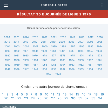
☰
⋮
FOOTBALL STATS
RÉSULTAT 30 E JOURNÉE DE LIGUE 2 1976
Cliquez sur une année pour choisir une saison :
2026
2025
2024
2023
2022
2021
2020
2019
2018
2017
2016
2015
2014
2013
2012
2011
2010
2009
2008
2007
2006
2005
2004
2003
2002
2001
2000
1999
1998
1997
1996
1995
1994
1993
1992
1991
1990
1989
1988
1987
1986
1985
1984
1983
1982
1981
1980
1979
1978
1977
1976
1975
1974
1973
1972
1971
1970
1969
1968
1967
1966
1965
1964
1963
1962
1961
1960
1959
1958
1957
1956
1955
1954
1953
1952
1951
1950
1949
1948
1947
1946
1939
1938
1937
1936
1935
1934
1933
1927
1923
Choisir une autre journée de championnat :
1
2
3
4
5
6
7
8
9
10
11
12
13
14
15
16
17
18
19
20
21
22
23
24
25
26
27
28
29
30
31
32
33
34
Résultats