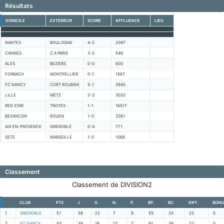
Résultats
DOMICILE
EXTERIEUR
SCORE
AFFLUENCE
LIEU
NANTES
BOULOGNE
4-2
2097
CANNES
C.A PARIS
3-2
546
ALES
BEZIERS
0-0
600
FORBACH
MONTPELLIER
0-1
1567
FC NANCY
CORT ROUBAIX
5-1
3945
LILLE
METZ
2-3
3032
RED STAR
TROYES
1-1
16517
BESANCON
ROUEN
1-0
2081
AIX-EN-PROVENCE
GRENOBLE
0-4
771
SETE
MARSEILLE
1-0
1068
Classement
Classement de DIVISION2
CLUB
PTS
J.
G.
N.
P.
BP.
BC.
DIFF.
BONU
1
GRENOBLE
51
38
22
7
9
55
33
22
0
2
FC NANCY
50
38
19
12
7
61
39
22
0