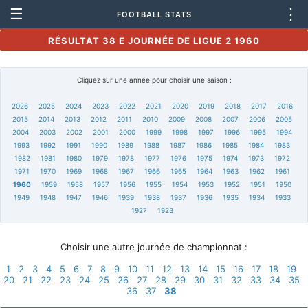
☰
⋮
FOOTBALL STATS
RÉSULTAT 38 E JOURNÉE DE LIGUE 2 1960
Cliquez sur une année pour choisir une saison :
2026
2025
2024
2023
2022
2021
2020
2019
2018
2017
2016
2015
2014
2013
2012
2011
2010
2009
2008
2007
2006
2005
2004
2003
2002
2001
2000
1999
1998
1997
1996
1995
1994
1993
1992
1991
1990
1989
1988
1987
1986
1985
1984
1983
1982
1981
1980
1979
1978
1977
1976
1975
1974
1973
1972
1971
1970
1969
1968
1967
1966
1965
1964
1963
1962
1961
1960
1959
1958
1957
1956
1955
1954
1953
1952
1951
1950
1949
1948
1947
1946
1939
1938
1937
1936
1935
1934
1933
1927
1923
Choisir une autre journée de championnat :
1
2
3
4
5
6
7
8
9
10
11
12
13
14
15
16
17
18
19
20
21
22
23
24
25
26
27
28
29
30
31
32
33
34
35
36
37
38