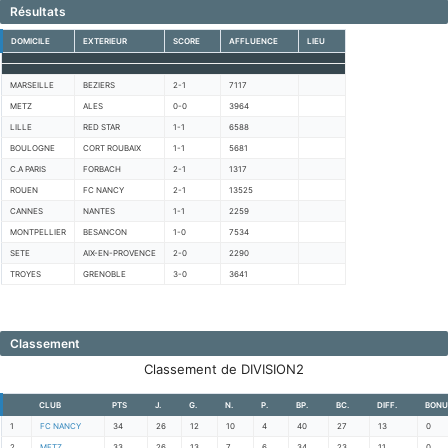
Résultats
DOMICILE
EXTERIEUR
SCORE
AFFLUENCE
LIEU
MARSEILLE
BEZIERS
2-1
7117
METZ
ALES
0-0
3964
LILLE
RED STAR
1-1
6588
BOULOGNE
CORT ROUBAIX
1-1
5681
C.A PARIS
FORBACH
2-1
1317
ROUEN
FC NANCY
2-1
13525
CANNES
NANTES
1-1
2259
MONTPELLIER
BESANCON
1-0
7534
SETE
AIX-EN-PROVENCE
2-0
2290
TROYES
GRENOBLE
3-0
3641
Classement
Classement de DIVISION2
CLUB
PTS
J.
G.
N.
P.
BP.
BC.
DIFF.
BONU
1
FC NANCY
34
26
12
10
4
40
27
13
0
2
METZ
33
26
13
7
6
34
23
11
0