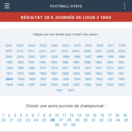
☰
⋮
FOOTBALL STATS
RÉSULTAT 26 E JOURNÉE DE LIGUE 2 1960
Cliquez sur une année pour choisir une saison :
2026
2025
2024
2023
2022
2021
2020
2019
2018
2017
2016
2015
2014
2013
2012
2011
2010
2009
2008
2007
2006
2005
2004
2003
2002
2001
2000
1999
1998
1997
1996
1995
1994
1993
1992
1991
1990
1989
1988
1987
1986
1985
1984
1983
1982
1981
1980
1979
1978
1977
1976
1975
1974
1973
1972
1971
1970
1969
1968
1967
1966
1965
1964
1963
1962
1961
1960
1959
1958
1957
1956
1955
1954
1953
1952
1951
1950
1949
1948
1947
1946
1939
1938
1937
1936
1935
1934
1933
1927
1923
Choisir une autre journée de championnat :
1
2
3
4
5
6
7
8
9
10
11
12
13
14
15
16
17
18
19
20
21
22
23
24
25
26
27
28
29
30
31
32
33
34
35
36
37
38