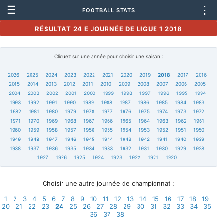
☰
⋮
FOOTBALL STATS
RÉSULTAT 24 E JOURNÉE DE LIGUE 1 2018
Cliquez sur une année pour choisir une saison :
2026
2025
2024
2023
2022
2021
2020
2019
2018
2017
2016
2015
2014
2013
2012
2011
2010
2009
2008
2007
2006
2005
2004
2003
2002
2001
2000
1999
1998
1997
1996
1995
1994
1993
1992
1991
1990
1989
1988
1987
1986
1985
1984
1983
1982
1981
1980
1979
1978
1977
1976
1975
1974
1973
1972
1971
1970
1969
1968
1967
1966
1965
1964
1963
1962
1961
1960
1959
1958
1957
1956
1955
1954
1953
1952
1951
1950
1949
1948
1947
1946
1945
1944
1943
1942
1941
1940
1939
1938
1937
1936
1935
1934
1933
1932
1931
1930
1929
1928
1927
1926
1925
1924
1923
1922
1921
1920
Choisir une autre journée de championnat :
1
2
3
4
5
6
7
8
9
10
11
12
13
14
15
16
17
18
19
20
21
22
23
24
25
26
27
28
29
30
31
32
33
34
35
36
37
38