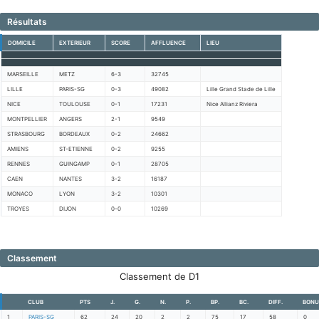
Résultats
DOMICILE
EXTERIEUR
SCORE
AFFLUENCE
LIEU
MARSEILLE
METZ
6-3
32745
LILLE
PARIS-SG
0-3
49082
Lille Grand Stade de Lille
NICE
TOULOUSE
0-1
17231
Nice Allianz Riviera
MONTPELLIER
ANGERS
2-1
9549
STRASBOURG
BORDEAUX
0-2
24662
AMIENS
ST-ETIENNE
0-2
9255
RENNES
GUINGAMP
0-1
28705
CAEN
NANTES
3-2
16187
MONACO
LYON
3-2
10301
TROYES
DIJON
0-0
10269
Classement
Classement de D1
CLUB
PTS
J.
G.
N.
P.
BP.
BC.
DIFF.
BONU
1
PARIS-SG
62
24
20
2
2
75
17
58
0