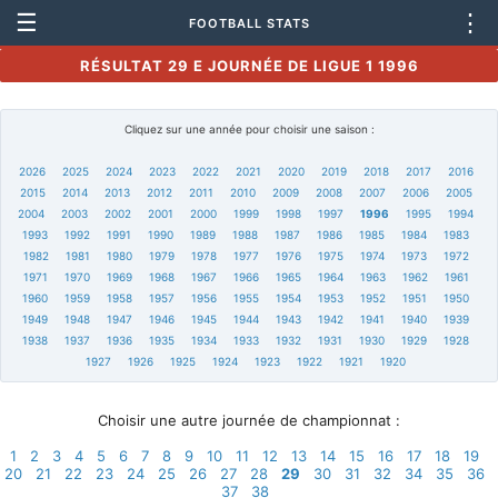
☰
⋮
FOOTBALL STATS
RÉSULTAT 29 E JOURNÉE DE LIGUE 1 1996
Cliquez sur une année pour choisir une saison :
2026
2025
2024
2023
2022
2021
2020
2019
2018
2017
2016
2015
2014
2013
2012
2011
2010
2009
2008
2007
2006
2005
2004
2003
2002
2001
2000
1999
1998
1997
1996
1995
1994
1993
1992
1991
1990
1989
1988
1987
1986
1985
1984
1983
1982
1981
1980
1979
1978
1977
1976
1975
1974
1973
1972
1971
1970
1969
1968
1967
1966
1965
1964
1963
1962
1961
1960
1959
1958
1957
1956
1955
1954
1953
1952
1951
1950
1949
1948
1947
1946
1945
1944
1943
1942
1941
1940
1939
1938
1937
1936
1935
1934
1933
1932
1931
1930
1929
1928
1927
1926
1925
1924
1923
1922
1921
1920
Choisir une autre journée de championnat :
1
2
3
4
5
6
7
8
9
10
11
12
13
14
15
16
17
18
19
20
21
22
23
24
25
26
27
28
29
30
31
32
34
35
36
37
38