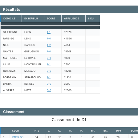
Résultats
DOMICILE
EXTERIEUR
SCORE
AFFLUENCE
LIEU
ST-ETIENNE
LYON
1-1
17870
PARIS-SG
LENS
1-0
44526
NICE
CANNES
1-2
4251
NANTES
GUEUGNON
1-0
15208
MARTIGUES
LE HAVRE
0-1
1000
LILLE
MONTPELLIER
1-1
7500
GUINGAMP
MONACO
0-0
13208
BORDEAUX
STRASBOURG
1-1
11834
BASTIA
RENNES
0-0
3000
AUXERRE
METZ
0-0
12000
Classement
Classement de D1
CLUB
PTS
J.
G.
N.
P.
BP.
BC.
DIFF.
BONU
1
PARIS-SG
54
29
15
9
5
51
25
26
0