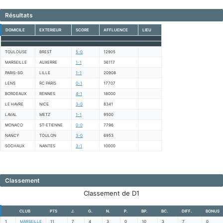
Résultats
DOMICILE
EXTERIEUR
SCORE
AFFLUENCE
LIEU
TOULOUSE
BREST
5-0
12905
MARSEILLE
AUXERRE
1-1
36117
PARIS-SG
LILLE
1-1
20908
LENS
RC PARIS
0-1
17707
BORDEAUX
RENNES
4-1
18000
LE HAVRE
NICE
3-0
8341
LAVAL
METZ
1-1
9500
MONACO
ST-ETIENNE
0-0
7796
NANCY
TOULON
3-0
6953
SOCHAUX
NANTES
3-1
10000
Classement
Classement de D1
CLUB
PTS
J.
G.
N.
P.
BP.
BC.
DIFF.
BONUS
1
MARSEILLE
11
7
4
3
0
10
3
7
0