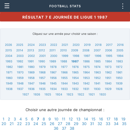
☰
⋮
FOOTBALL STATS
RÉSULTAT 7 E JOURNÉE DE LIGUE 1 1987
Cliquez sur une année pour choisir une saison :
2026
2025
2024
2023
2022
2021
2020
2019
2018
2017
2016
2015
2014
2013
2012
2011
2010
2009
2008
2007
2006
2005
2004
2003
2002
2001
2000
1999
1998
1997
1996
1995
1994
1993
1992
1991
1990
1989
1988
1987
1986
1985
1984
1983
1982
1981
1980
1979
1978
1977
1976
1975
1974
1973
1972
1971
1970
1969
1968
1967
1966
1965
1964
1963
1962
1961
1960
1959
1958
1957
1956
1955
1954
1953
1952
1951
1950
1949
1948
1947
1946
1945
1944
1943
1942
1941
1940
1939
1938
1937
1936
1935
1934
1933
1932
1931
1930
1929
1928
1927
1926
1925
1924
1923
1922
1921
1920
Choisir une autre journée de championnat :
1
2
3
4
5
6
7
8
9
10
11
12
13
14
15
16
17
18
19
20
21
22
23
24
25
26
27
28
29
30
31
32
33
34
35
36
37
38