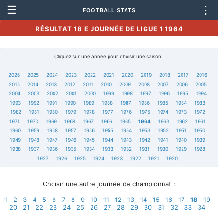
☰
⋮
FOOTBALL STATS
RÉSULTAT 18 E JOURNÉE DE LIGUE 1 1964
Cliquez sur une année pour choisir une saison :
2026
2025
2024
2023
2022
2021
2020
2019
2018
2017
2016
2015
2014
2013
2012
2011
2010
2009
2008
2007
2006
2005
2004
2003
2002
2001
2000
1999
1998
1997
1996
1995
1994
1993
1992
1991
1990
1989
1988
1987
1986
1985
1984
1983
1982
1981
1980
1979
1978
1977
1976
1975
1974
1973
1972
1971
1970
1969
1968
1967
1966
1965
1964
1963
1962
1961
1960
1959
1958
1957
1956
1955
1954
1953
1952
1951
1950
1949
1948
1947
1946
1945
1944
1943
1942
1941
1940
1939
1938
1937
1936
1935
1934
1933
1932
1931
1930
1929
1928
1927
1926
1925
1924
1923
1922
1921
1920
Choisir une autre journée de championnat :
1
2
3
4
5
6
7
8
9
10
11
12
13
14
15
16
17
18
19
20
21
22
23
24
25
26
27
28
29
30
31
32
33
34