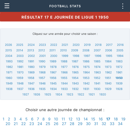
☰
⋮
FOOTBALL STATS
RÉSULTAT 17 E JOURNÉE DE LIGUE 1 1950
Cliquez sur une année pour choisir une saison :
2026
2025
2024
2023
2022
2021
2020
2019
2018
2017
2016
2015
2014
2013
2012
2011
2010
2009
2008
2007
2006
2005
2004
2003
2002
2001
2000
1999
1998
1997
1996
1995
1994
1993
1992
1991
1990
1989
1988
1987
1986
1985
1984
1983
1982
1981
1980
1979
1978
1977
1976
1975
1974
1973
1972
1971
1970
1969
1968
1967
1966
1965
1964
1963
1962
1961
1960
1959
1958
1957
1956
1955
1954
1953
1952
1951
1950
1949
1948
1947
1946
1945
1944
1943
1942
1941
1940
1939
1938
1937
1936
1935
1934
1933
1932
1931
1930
1929
1928
1927
1926
1925
1924
1923
1922
1921
1920
Choisir une autre journée de championnat :
1
2
3
4
5
6
7
8
9
10
11
12
13
14
15
16
17
18
19
20
21
22
23
24
25
26
27
28
29
30
31
32
33
34