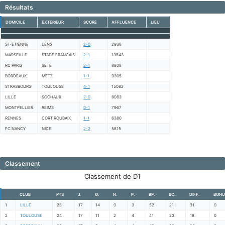
Résultats
DOMICILE
EXTERIEUR
SCORE
AFFLUENCE
LIEU
ST-ETIENNE
LENS
2-0
2938
MARSEILLE
STADE FRANCAIS
2-1
13543
RC PARIS
SETE
2-1
8808
BORDEAUX
METZ
1-1
9305
STRASBOURG
TOULOUSE
4-1
15082
LILLE
SOCHAUX
2-0
8083
MONTPELLIER
REIMS
0-1
7967
RENNES
CORT ROUBAIX
1-1
6380
FC NANCY
NICE
2-2
5815
Classement
Classement de D1
CLUB
PTS
J.
G.
N.
P.
BP.
BC.
DIFF.
BONU
1
LILLE
28
17
14
0
3
52
21
31
0
2
TOULOUSE
24
17
11
2
4
41
23
18
0