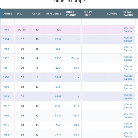
coupes d'europe.
COUPE
COUPE
DÉTAIL
ANNEE
DIV.
CLASS.
AFFLUENCE
EUROPE
FRANCE
LIGUE
SAISON
>Détail
1965
D3-Est
10
622
-
Saison
>Détail
1964
D2
16
2937
-
Saison
>Détail
1963
D1
18
5021
-
Saison
>Détail
1962
D1
4
7236
Finale
Saison
>Détail
1961
D1
8
6291
1/8 f
Saison
>Détail
1960
D2
2
5349
-
Saison
>Détail
1959
D1
17
6481
-
Saison
>Détail
1958
D2
1
6809
-
Saison
>Détail
1957
D1
18
6883
1/8 f
Saison
>Détail
1956
D1
12
8236
1/2 f
Saison
>Détail
1955
D1
13
7148
1/4 f
Saison
>Détail
1954
D1
12
7747
1/8 f
Saison