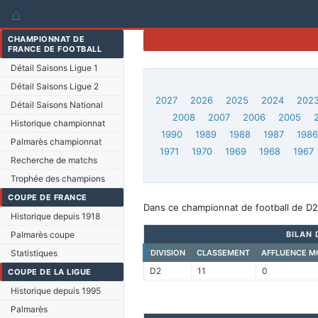
⌂
CHAMPIONNAT DE
FRANCE DE FOOTBALL
Détail Saisons Ligue 1
Détail Saisons Ligue 2
2027
2026
2025
2024
202
Détail Saisons National
2008
2007
2006
2005
Historique championnat
1990
1989
1988
1987
198
Palmarès championnat
1971
1970
1969
1968
1967
Recherche de matchs
Trophée des champions
COUPE DE FRANCE
Dans ce championnat de football de D2
Historique depuis 1918
Palmarès coupe
BILAN 
Statistiques
DIVISION
CLASSEMENT
AFFLUENCE M
D2
11
0
COUPE DE LA LIGUE
Historique depuis 1995
Palmarès