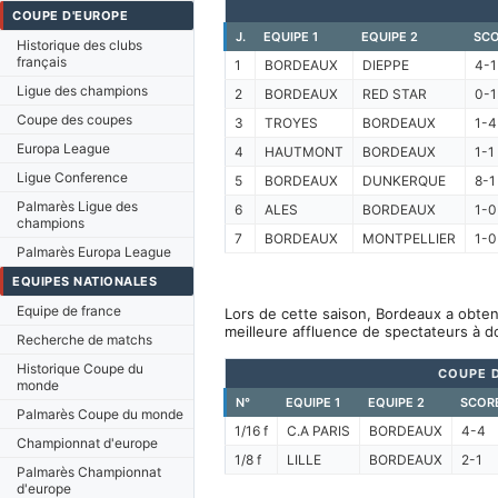
COUPE D'EUROPE
J.
EQUIPE 1
EQUIPE 2
SC
Historique des clubs
français
1
BORDEAUX
DIEPPE
4-1
Ligue des champions
2
BORDEAUX
RED STAR
0-1
Coupe des coupes
3
TROYES
BORDEAUX
1-4
Europa League
4
HAUTMONT
BORDEAUX
1-1
Ligue Conference
5
BORDEAUX
DUNKERQUE
8-1
Palmarès Ligue des
6
ALES
BORDEAUX
1-0
champions
7
BORDEAUX
MONTPELLIER
1-0
Palmarès Europa League
EQUIPES NATIONALES
Equipe de france
Lors de cette saison, Bordeaux a obten
meilleure affluence de spectateurs à d
Recherche de matchs
Historique Coupe du
COUPE 
monde
N°
EQUIPE 1
EQUIPE 2
SCOR
Palmarès Coupe du monde
1/16 f
C.A PARIS
BORDEAUX
4-4
Championnat d'europe
1/8 f
LILLE
BORDEAUX
2-1
Palmarès Championnat
d'europe