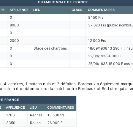
CHAMPIONNAT DE FRANCE
ORE
AFFLUENCE
LIEU
CLASS.
COMMENTAIRES
0
8 150 Frs
8000
37 620 Frs (public nombreu
0
2000
12 000 Frs
0
Stade des chartrons
18/09/1938 13 290 F ( Inau
0
22/09/1938 4 000 F
0
25/09/1938 15 000 F assi
u 4 victoires, 1 matchs nuls et 2 défaites. Bordeaux a également marqué
omicile à été obtenue lors du match entre Bordeaux et Red star qui a 
DE FRANCE
E
AFFLUENCE
LIEU
COMMENTAIRES
1700
Rennes
13 500 frs
3350
Rouen
26 000 F