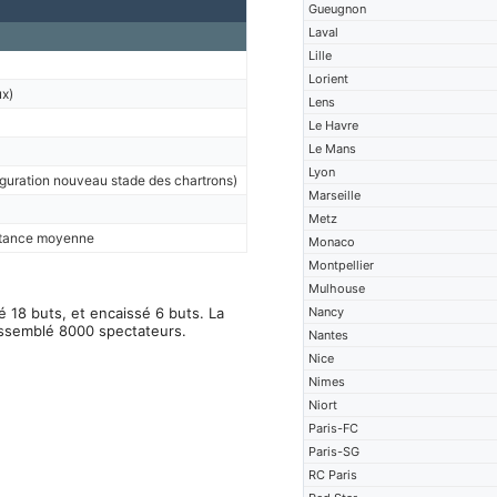
Gueugnon
Laval
Lille
Lorient
x)
Lens
Le Havre
Le Mans
Lyon
guration nouveau stade des chartrons)
Marseille
Metz
stance moyenne
Monaco
Montpellier
Mulhouse
 18 buts, et encaissé 6 buts. La
Nancy
rassemblé 8000 spectateurs.
Nantes
Nice
Nimes
Niort
Paris-FC
Paris-SG
RC Paris