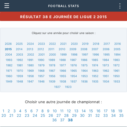
☰
⋮
FOOTBALL STATS
RÉSULTAT 38 E JOURNÉE DE LIGUE 2 2015
Cliquez sur une année pour choisir une saison :
2026
2025
2024
2023
2022
2021
2020
2019
2018
2017
2016
2015
2014
2013
2012
2011
2010
2009
2008
2007
2006
2005
2004
2003
2002
2001
2000
1999
1998
1997
1996
1995
1994
1993
1992
1991
1990
1989
1988
1987
1986
1985
1984
1983
1982
1981
1980
1979
1978
1977
1976
1975
1974
1973
1972
1971
1970
1969
1968
1967
1966
1965
1964
1963
1962
1961
1960
1959
1958
1957
1956
1955
1954
1953
1952
1951
1950
1949
1948
1947
1946
1939
1938
1937
1936
1935
1934
1933
1927
1923
Choisir une autre journée de championnat :
1
2
3
4
5
6
7
8
9
10
11
12
13
14
15
16
17
18
19
20
21
22
23
24
25
26
27
28
29
30
31
32
33
34
35
36
37
38