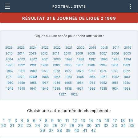
☰
⋮
FOOTBALL STATS
RÉSULTAT 31 E JOURNÉE DE LIGUE 2 1969
Cliquez sur une année pour choisir une saison :
2026
2025
2024
2023
2022
2021
2020
2019
2018
2017
2016
2015
2014
2013
2012
2011
2010
2009
2008
2007
2006
2005
2004
2003
2002
2001
2000
1999
1998
1997
1996
1995
1994
1993
1992
1991
1990
1989
1988
1987
1986
1985
1984
1983
1982
1981
1980
1979
1978
1977
1976
1975
1974
1973
1972
1971
1970
1969
1968
1967
1966
1965
1964
1963
1962
1961
1960
1959
1958
1957
1956
1955
1954
1953
1952
1951
1950
1949
1948
1947
1946
1939
1938
1937
1936
1935
1934
1933
1927
1923
Choisir une autre journée de championnat :
1
2
3
4
5
6
7
8
9
10
11
12
13
14
15
16
17
18
19
20
21
22
23
24
25
26
27
28
29
30
31
32
33
34
35
36
37
38
39
40
41
42