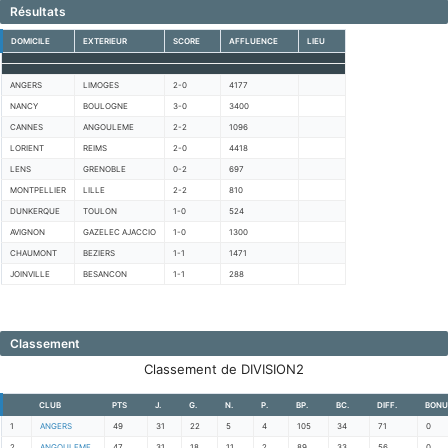
Résultats
DOMICILE
EXTERIEUR
SCORE
AFFLUENCE
LIEU
ANGERS
LIMOGES
2-0
4177
NANCY
BOULOGNE
3-0
3400
CANNES
ANGOULEME
2-2
1096
LORIENT
REIMS
2-0
4418
LENS
GRENOBLE
0-2
697
MONTPELLIER
LILLE
2-2
810
DUNKERQUE
TOULON
1-0
524
AVIGNON
GAZELEC AJACCIO
1-0
1300
CHAUMONT
BEZIERS
1-1
1471
JOINVILLE
BESANCON
1-1
288
Classement
Classement de DIVISION2
CLUB
PTS
J.
G.
N.
P.
BP.
BC.
DIFF.
BONU
1
ANGERS
49
31
22
5
4
105
34
71
0
2
ANGOULEME
47
31
18
11
2
89
33
56
0