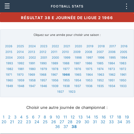
☰
⋮
FOOTBALL STATS
RÉSULTAT 38 E JOURNÉE DE LIGUE 2 1966
Cliquez sur une année pour choisir une saison :
2026
2025
2024
2023
2022
2021
2020
2019
2018
2017
2016
2015
2014
2013
2012
2011
2010
2009
2008
2007
2006
2005
2004
2003
2002
2001
2000
1999
1998
1997
1996
1995
1994
1993
1992
1991
1990
1989
1988
1987
1986
1985
1984
1983
1982
1981
1980
1979
1978
1977
1976
1975
1974
1973
1972
1971
1970
1969
1968
1967
1966
1965
1964
1963
1962
1961
1960
1959
1958
1957
1956
1955
1954
1953
1952
1951
1950
1949
1948
1947
1946
1939
1938
1937
1936
1935
1934
1933
1927
1923
Choisir une autre journée de championnat :
1
2
3
4
5
6
7
8
9
10
11
12
13
14
15
16
17
18
19
20
21
22
23
24
25
26
27
28
29
30
31
32
33
34
35
36
37
38