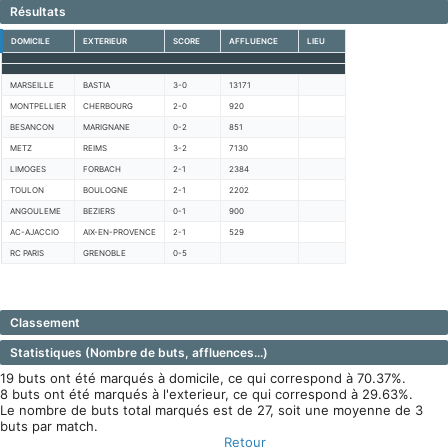
Résultats
DOMICILE
EXTERIEUR
SCORE
AFFLUENCE
LIEU
MARSEILLE
BASTIA
3-0
13171
MONTPELLIER
CHERBOURG
2-0
920
BESANCON
MARIGNANE
0-2
851
METZ
REIMS
3-2
7130
LIMOGES
FORBACH
2-1
2384
TOULON
BOULOGNE
2-1
2202
ANGOULEME
BEZIERS
0-1
900
AC-AJACCIO
AIX-EN-PROVENCE
2-1
529
RC PARIS
GRENOBLE
0-5
Classement
Statistiques (Nombre de buts, affluences...)
19 buts ont été marqués à domicile, ce qui correspond à 70.37%.
8 buts ont été marqués à l'exterieur, ce qui correspond à 29.63%.
Le nombre de buts total marqués est de 27, soit une moyenne de 3
buts par match.
Retour