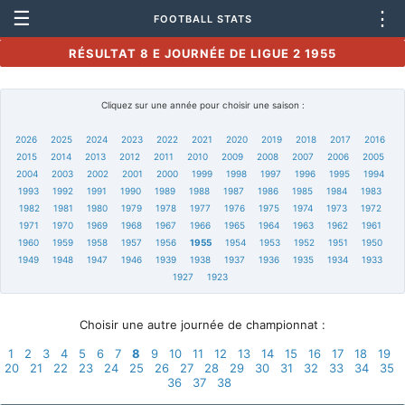
☰
⋮
FOOTBALL STATS
RÉSULTAT 8 E JOURNÉE DE LIGUE 2 1955
Cliquez sur une année pour choisir une saison :
2026
2025
2024
2023
2022
2021
2020
2019
2018
2017
2016
2015
2014
2013
2012
2011
2010
2009
2008
2007
2006
2005
2004
2003
2002
2001
2000
1999
1998
1997
1996
1995
1994
1993
1992
1991
1990
1989
1988
1987
1986
1985
1984
1983
1982
1981
1980
1979
1978
1977
1976
1975
1974
1973
1972
1971
1970
1969
1968
1967
1966
1965
1964
1963
1962
1961
1960
1959
1958
1957
1956
1955
1954
1953
1952
1951
1950
1949
1948
1947
1946
1939
1938
1937
1936
1935
1934
1933
1927
1923
Choisir une autre journée de championnat :
1
2
3
4
5
6
7
8
9
10
11
12
13
14
15
16
17
18
19
20
21
22
23
24
25
26
27
28
29
30
31
32
33
34
35
36
37
38