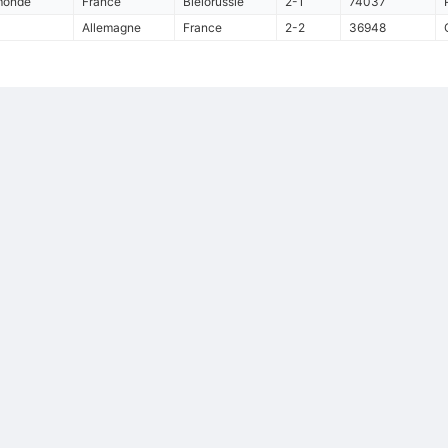
 monde
France
Bielorussie
2-1
74037
Allemagne
France
2-2
36948