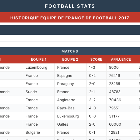
FOOTBALL STATS
HISTORIQUE EQUIPE DE FRANCE DE FOOTBALL 2017
MATCHS
N
EQUIPE 1
EQUIPE 2
SCORE
AFFLUENCE
 monde
Luxembourg
France
1-3
8000
France
Espagne
0-2
76419
France
Paraguay
2-0
28256
 monde
Suede
France
2-1
48783
France
Angleterre
3-2
70436
 monde
France
Pays-Bas
4-0
79551
 monde
France
Luxembourg
0-0
31177
France
Galles
2-0
60000
 monde
Bulgarie
France
0-1
12921