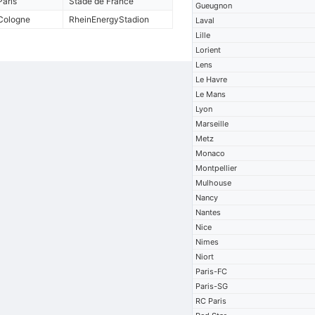
Paris
Stade de France
Gueugnon
Cologne
RheinEnergyStadion
Laval
Lille
Lorient
Lens
Le Havre
Le Mans
Lyon
Marseille
Metz
Monaco
Montpellier
Mulhouse
Nancy
Nantes
Nice
Nimes
Niort
Paris-FC
Paris-SG
RC Paris