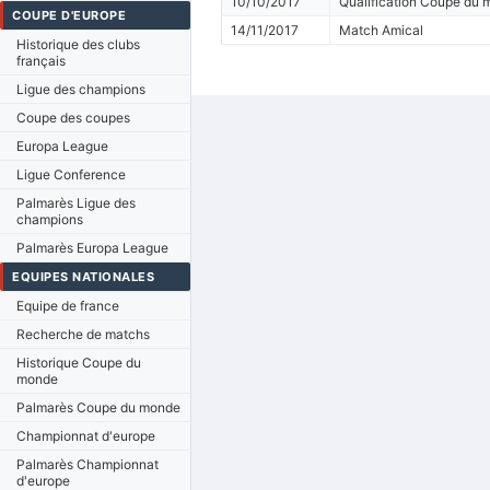
10/10/2017
Qualification Coupe du
COUPE D'EUROPE
14/11/2017
Match Amical
Historique des clubs
français
Ligue des champions
Coupe des coupes
Europa League
Ligue Conference
Palmarès Ligue des
champions
Palmarès Europa League
EQUIPES NATIONALES
Equipe de france
Recherche de matchs
Historique Coupe du
monde
Palmarès Coupe du monde
Championnat d'europe
Palmarès Championnat
d'europe