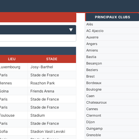
PRINCIPAUX CLUBS
Alès
▼
AC Ajaccio
Auxerre
Angers
Amiens
Bastia
LIEU
STADE
Besançon
Luxembourg
Josy-Barthel
Beziers
Paris
Stade de France
Brest
Rennes
Roazhon Park
Bordeaux
Boulogne
Solna
Friends Arena
Caen
Paris
Stade de France
Chateauroux
Paris
Stade de France
Cannes
Toulouse
Stadium
Clermont
Dijon
Paris
Stade de France
Guingamp
Sofia
Stadion Vasil Levski
Grenoble