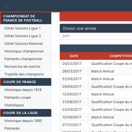
⌂
CHAMPIONNAT DE
FRANCE DE FOOTBALL
Détail Saisons Ligue 1
Choisir une année
Détail Saisons Ligue 2
2017
Détail Saisons National
Historique championnat
DATE
COMPETITIO
Palmarès championnat
25/03/2017
Qualification Coupe du
Recherche de matchs
28/03/2017
Match Amical
Trophée des champions
02/06/2017
Match Amical
COUPE DE FRANCE
09/06/2017
Qualification Coupe du
Historique depuis 1918
13/06/2017
Match Amical
Palmarès coupe
31/08/2017
Qualification Coupe du
Statistiques
03/09/2017
Qualification Coupe du
COUPE DE LA LIGUE
10/09/2017
Match Amical
Historique depuis 1995
07/10/2017
Qualification Coupe du
Palmarès