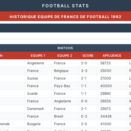
FOOTBALL STATS
HISTORIQUE EQUIPE DE FRANCE DE FOOTBALL 1992
MATCHS
ON
EQUIPE 1
EQUIPE 2
SCORE
AFFLUENCE
Angleterre
France
2-0
58723
France
Belgique
3-3
25000
P
Suisse
France
2-1
21000
France
Pays-Bas
1-1
40000
Suede
France
1-1
29860
France
Angleterre
0-0
26535
Danemark
France
2-1
25673
France
Bresil
0-2
34428
P
 monde
Bulgarie
France
2-0
41000
S