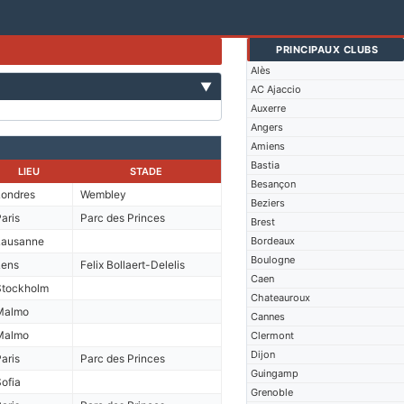
PRINCIPAUX CLUBS
Alès
▼
AC Ajaccio
Auxerre
Angers
Amiens
Bastia
LIEU
STADE
Besançon
Londres
Wembley
Beziers
aris
Parc des Princes
Brest
Lausanne
Bordeaux
Boulogne
Lens
Felix Bollaert-Delelis
Caen
Stockholm
Chateauroux
Malmo
Cannes
Malmo
Clermont
Dijon
aris
Parc des Princes
Guingamp
ofia
Grenoble