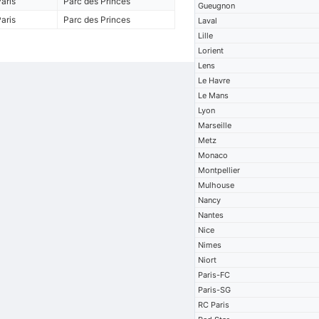
aris
Parc des Princes
Gueugnon
aris
Parc des Princes
Laval
Lille
Lorient
Lens
Le Havre
Le Mans
Lyon
Marseille
Metz
Monaco
Montpellier
Mulhouse
Nancy
Nantes
Nice
Nimes
Niort
Paris-FC
Paris-SG
RC Paris