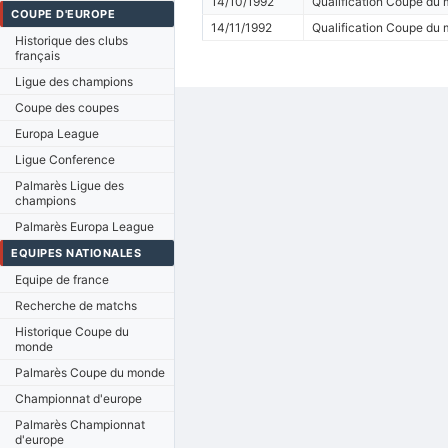
14/10/1992
Qualification Coupe du
COUPE D'EUROPE
14/11/1992
Qualification Coupe du
Historique des clubs
français
Ligue des champions
Coupe des coupes
Europa League
Ligue Conference
Palmarès Ligue des
champions
Palmarès Europa League
EQUIPES NATIONALES
Equipe de france
Recherche de matchs
Historique Coupe du
monde
Palmarès Coupe du monde
Championnat d'europe
Palmarès Championnat
d'europe