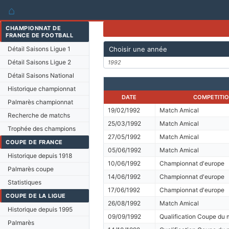
⌂
CHAMPIONNAT DE
FRANCE DE FOOTBALL
Détail Saisons Ligue 1
Choisir une année
Détail Saisons Ligue 2
1992
Détail Saisons National
Historique championnat
DATE
COMPETITI
Palmarès championnat
19/02/1992
Match Amical
Recherche de matchs
25/03/1992
Match Amical
Trophée des champions
27/05/1992
Match Amical
COUPE DE FRANCE
05/06/1992
Match Amical
Historique depuis 1918
10/06/1992
Championnat d'europe
Palmarès coupe
14/06/1992
Championnat d'europe
Statistiques
17/06/1992
Championnat d'europe
COUPE DE LA LIGUE
26/08/1992
Match Amical
Historique depuis 1995
09/09/1992
Qualification Coupe du
Palmarès