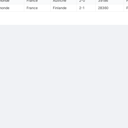
 monde
France
Autriche
2-0
39186
P
 monde
France
Finlande
2-1
28360
P