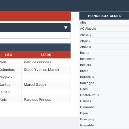
PRINCIPAUX CLUBS
Alès
▼
AC Ajaccio
Auxerre
Angers
Amiens
Bastia
LIEU
STADE
Besançon
Paris
Parc des Princes
Beziers
Colombes
Stade Yves du Manoir
Brest
Reyjavik
Bordeaux
Boulogne
Nantes
Marcel Saupin
Caen
Leipzig
Chateauroux
Paris
Parc des Princes
Cannes
Clermont
Dijon
Guingamp
Grenoble