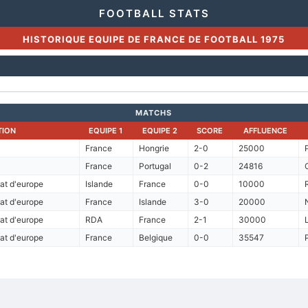
FOOTBALL STATS
HISTORIQUE EQUIPE DE FRANCE DE FOOTBALL 1975
MATCHS
TION
EQUIPE 1
EQUIPE 2
SCORE
AFFLUENCE
France
Hongrie
2-0
25000
France
Portugal
0-2
24816
at d'europe
Islande
France
0-0
10000
at d'europe
France
Islande
3-0
20000
at d'europe
RDA
France
2-1
30000
at d'europe
France
Belgique
0-0
35547