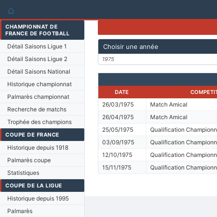
⌂
CHAMPIONNAT DE
FRANCE DE FOOTBALL
Détail Saisons Ligue 1
Choisir une année
Détail Saisons Ligue 2
1975
Détail Saisons National
Historique championnat
DATE
COMPETI
Palmarès championnat
26/03/1975
Match Amical
Recherche de matchs
26/04/1975
Match Amical
Trophée des champions
25/05/1975
Qualification Championn
COUPE DE FRANCE
03/09/1975
Qualification Championn
Historique depuis 1918
12/10/1975
Qualification Championn
Palmarès coupe
15/11/1975
Qualification Championn
Statistiques
COUPE DE LA LIGUE
Historique depuis 1995
Palmarès