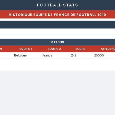
FOOTBALL STATS
HISTORIQUE EQUIPE DE FRANCE DE FOOTBALL 1919
MATCHS
N
EQUIPE 1
EQUIPE 2
SCORE
AFFLUEN
Belgique
France
2-2
25000