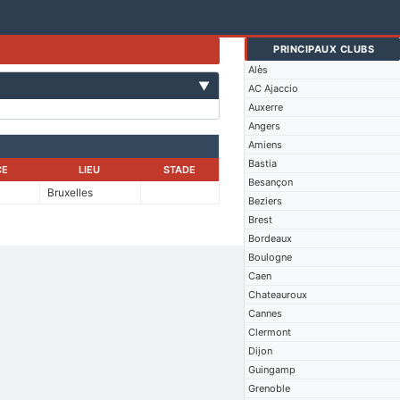
PRINCIPAUX CLUBS
Alès
▼
AC Ajaccio
Auxerre
Angers
Amiens
Bastia
CE
LIEU
STADE
Besançon
Bruxelles
Beziers
Brest
Bordeaux
Boulogne
Caen
Chateauroux
Cannes
Clermont
Dijon
Guingamp
Grenoble