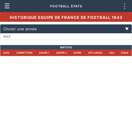
☰
⋮
FOOTBALL STATS
HISTORIQUE EQUIPE DE FRANCE DE FOOTBALL 1943
Choisir une année
▼
1943
MATCHS
DATE
COMPETITION
EQUIPE 1
EQUIPE 2
SCORE
AFFLUENCE
LIEU
STADE